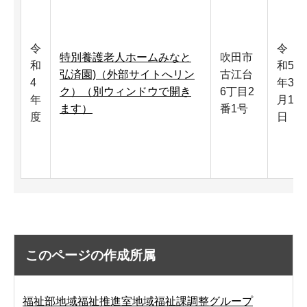
令
令
特別養護老人ホームみなと
吹田市
和
和5
弘済園)（外部サイトへリン
古江台
4
年3
ク）（別ウィンドウで開き
6丁目2
年
月1
ます）
番1号
度
日
このページの作成所属
福祉部地域福祉推進室地域福祉課調整グループ