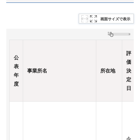
画面サイズで表示
評
公
価
表
事業所名
所在地
決
年
定
度
日
令