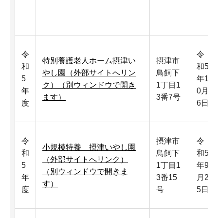
令
令
特別養護老人ホーム摂津い
摂津市
和
和5
やし園（外部サイトへリン
鳥飼下
5
年1
ク）（別ウィンドウで開き
1丁目1
年
0月
ます）
3番7号
度
6日
令
摂津市
令
小規模特養 摂津いやし園
和
鳥飼下
和5
（外部サイトへリンク）
5
1丁目1
年9
（別ウィンドウで開きま
年
3番15
月2
す）
度
号
5日