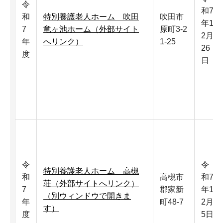
令
和7
和
特別養護老人ホーム 吹田
吹田市
年1
7
竜ヶ池ホーム（外部サイト
原町3-2
2月
年
へリンク）
1-25
26
度
日
令
令
特別養護老人ホーム 高槻
和
高槻市
和7
荘（外部サイトへリンク）
7
郡家新
年1
（別ウィンドウで開きま
年
町48-7
2月
す）
度
5日