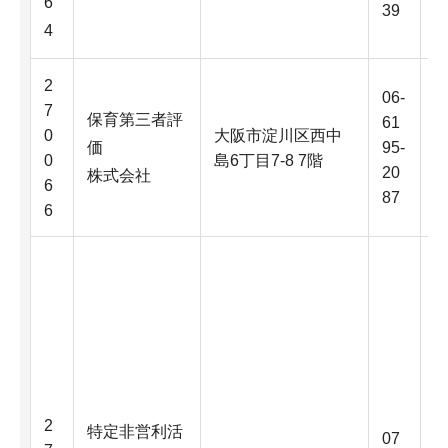
6
39
4
2
06-
7
保育第三者評
61
0
大阪市淀川区西中
価
95-
0
島6丁目7-8 7階
20
株式会社
6
87
6
2
特定非営利活
07