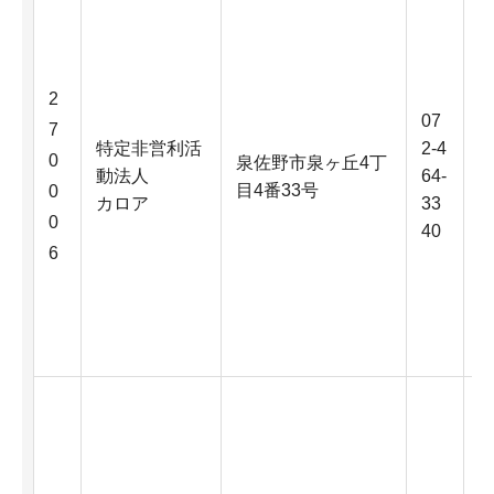
2
07
7
特定非営利活
2-4
0
泉佐野市泉ヶ丘4丁
動法人
64-
目4番33号
0
カロア
33
0
40
6