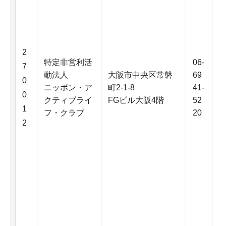
2
特定非営利活
06-
7
動法人
大阪市中央区常磐
69
0
ニッポン・ア
町2-1-8
41-
0
クティブライ
FGビル大阪4階
52
1
フ・クラブ
20
2