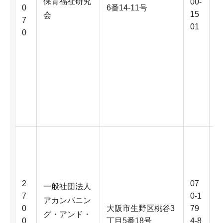
保育福祉研究
00-
0
6番14-11号
15
会
7
01
0
2
07
一般社団法人
7
0-1
アカンパニン
0
大阪市生野区桃谷3
79
グ・アンド・
0
丁目5番18号
4-8