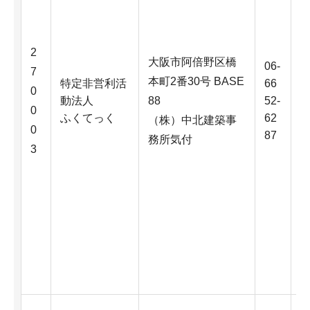
2
大阪市阿倍野区橋
06-
7
本町2番30号 BASE
特定非営利活
66
0
動法人
88
52-
0
ふくてっく
62
（株）中北建築事
0
87
務所気付
3