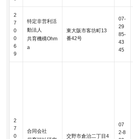
2
07-
特定非営利活
7
29
動法人
0
東大阪市客坊町13
85-
0
番42号
共育機構Ohm
43
6
a
45
9
2
07
7
合同会社
2-8
0
交野市倉治二丁目4