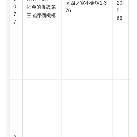
区四ノ宮小金塚1-3
20-
0
社会的養護第
76
51
7
三者評価機構
66
7