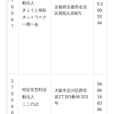
7
動法人
5-2
0
京都府京都市右京
きょうと福祉
00-
0
区西院久田町5
53
ネットワーク
6
94
一期一会
7
2
06-
7
特定非営利活
大阪市淀川区西宮
66
0
動法人
原2丁目5番46-323
16-
0
号
83
ここのば
6
86
8