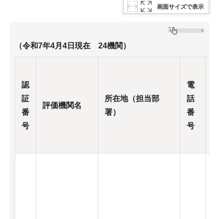
画面サイズで表示
（令和7年4月4日現在 24機関）
認
電
証
所在地（担当部
話
評価機関名
番
署）
番
号
号