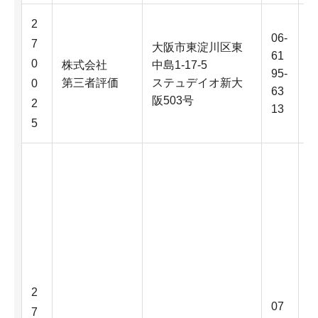
2
06-
7
大阪市東淀川区東
61
0
株式会社
中島1-17-5
95-
第三者評価
ステュデイオ新大
0
63
阪503号
2
13
5
2
07
7