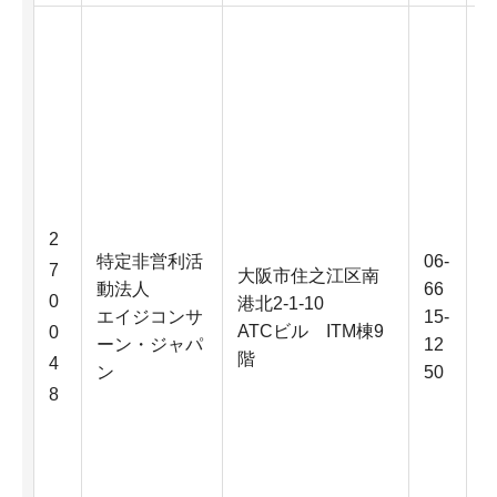
2
特定非営利活
06-
7
大阪市住之江区南
動法人
66
0
港北2-1-10
エイジコンサ
15-
ATCビル ITM棟9
0
ーン・ジャパ
12
階
4
ン
50
8