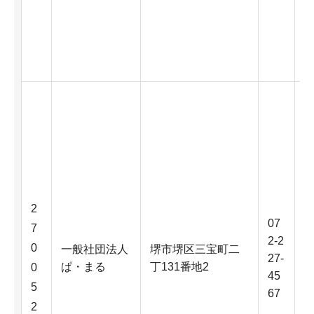
2
07
7
2-2
0
一般社団法人
堺市堺区三宝町二
27-
ぱ・まる
丁131番地2
0
45
5
67
2