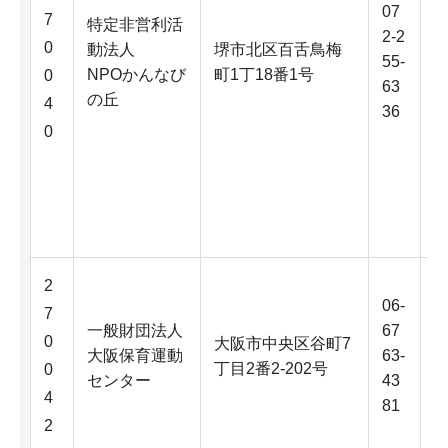
07
7
特定非営利活
2-2
0
動法人
堺市北区百舌鳥梅
55-
NPOかんなび
町1丁18番1号
0
63
の丘
4
36
0
2
06-
7
一般財団法人
67
0
大阪市中央区谷町7
大阪保育運動
63-
丁目2番2-202号
0
センター
43
4
81
2