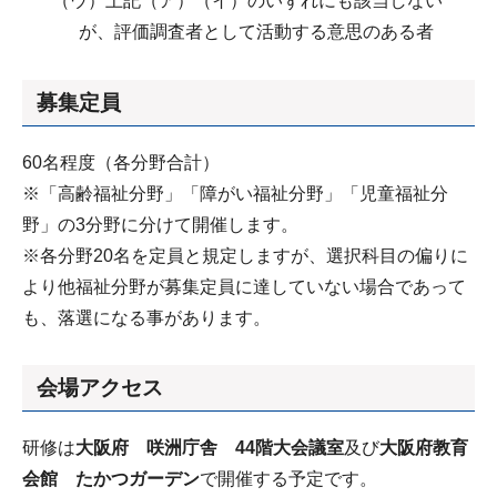
（ウ）上記（ア）（イ）のいずれにも該当しない
が、評価調査者として活動する意思のある者
募集定員
60名程度（各分野合計）
※「高齢福祉分野」「障がい福祉分野」「児童福祉分
野」の3分野に分けて開催します。
※各分野20名を定員と規定しますが、選択科目の偏りに
より他福祉分野が募集定員に達していない場合であって
も、落選になる事があります。
会場アクセス
研修は
大阪府 咲洲庁舎 44階大会議室
及び
大阪府教育
会館 たかつガーデン
で開催する予定です。