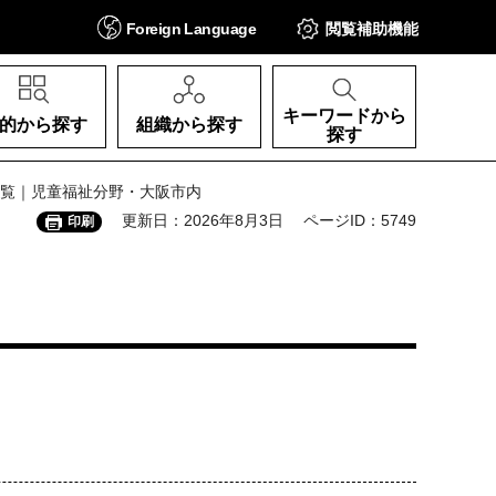
Foreign
Language
閲覧補助
機能
キーワードから
的から探す
組織から探す
探す
一覧｜児童福祉分野・大阪市内
更新日：2026年8月3日
ページID：5749
印刷