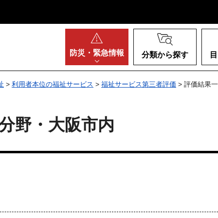
阪府
防災・
緊急情報
分類から探す
目
祉
>
利用者本位の福祉サービス
>
福祉サービス第三者評価
> 評価結果
分野・大阪市内