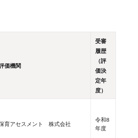
受審
履歴
（評
評価機関
価決
定年
度）
令和8
保育アセスメント 株式会社
年度