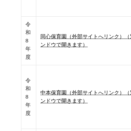
令
和
同心保育園（外部サイトへリンク）（
8
ンドウで開きます）
年
度
令
和
中本保育園（外部サイトへリンク）（
8
ンドウで開きます）
年
度