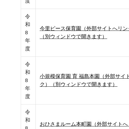
度
令
和
今里ピース保育園（外部サイトへリン
8
（別ウィンドウで開きます）
年
度
令
和
小規模保育園 育 福島本園（外部サイ
8
ク）（別ウィンドウで開きます）
年
度
令
和
おひさまルーム本町園（外部サイトへ
8