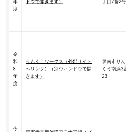
年
ドウで開きます）
丁目7番2号
度
令
和
りんくうワークス（外部サイト
泉南市りん
8
へリンク）（別ウィンドウで開
くう南浜3番
年
きます）
23
度
令