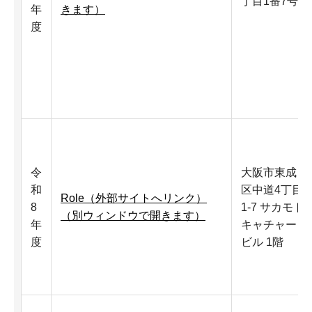
丁目1番7号
年
きます）
度
令
大阪市東成
和
区中道4丁目
Role（外部サイトへリンク）
8
1-7 サカモト
（別ウィンドウで開きます）
年
キャチャー
度
ビル 1階