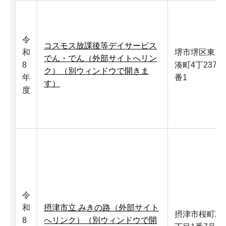
令
コスモス放課後等デイサービス
和
堺市堺区東
でん・でん（外部サイトへリン
8
湊町4丁237
ク）（別ウィンドウで開きま
年
番1
す）
度
令
和
摂津市立 みきの路（外部サイト
摂津市桜町2
8
へリンク）（別ウィンドウで開