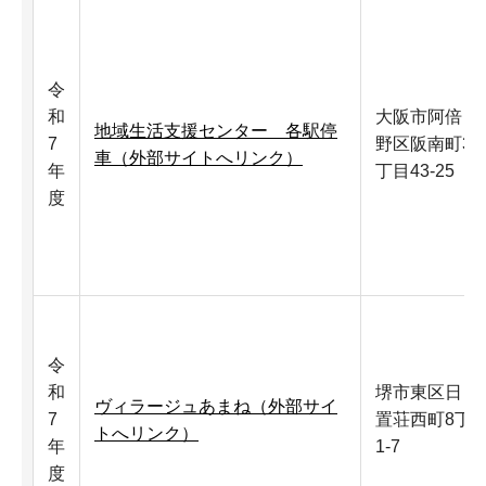
令
和
大阪市阿倍
地域生活支援センター 各駅停
7
野区阪南町3
車（外部サイトへリンク）
年
丁目43-25
度
令
和
堺市東区日
ヴィラージュあまね（外部サイ
7
置荘西町8丁
トへリンク）
年
1-7
度