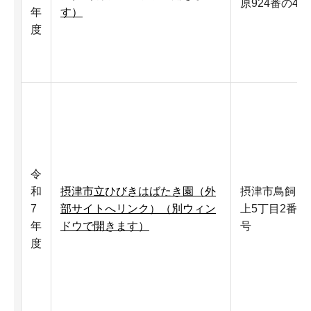
原924番の4
年
す）
度
令
和
摂津市立ひびきはばたき園（外
摂津市鳥飼
7
部サイトへリンク）（別ウィン
上5丁目2番8
年
ドウで開きます）
号
度