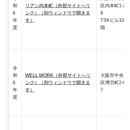
和
リアン内本町（外部サイトへリ
区内本町1-2-
6
ンク）（別ウィンドウで開きま
8
年
す）
TSKビル10
度
階
令
和
WELL WORK（外部サイトへリ
大阪市中央
6
ンク）（別ウィンドウで開きま
区博労町2-6-
年
す）
7
度