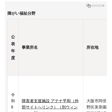
障がい福祉分野
公
表
事業所名
所在地
年
度
令
和
障害者支援施設 アテナ平和（外
大阪市阿倍
8
部サイトへリンク）（別ウィン
野区美章園3