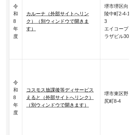
令
堺市堺区向
和
カルーナ（外部サイトへリン
陵中町2-4-1
8
ク）（別ウィンドウで開きま
3
年
す）
エイコープ
度
ラザビル305
令
和
コスモス放課後等ディサービス
堺市東区野
8
えると（外部サイトへリンク）
尻町8-4
年
（別ウィンドウで開きます）
度