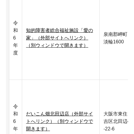
令
和
知的障害者総合福祉施設「愛の
泉南郡岬町
6
家」（外部サイトへリンク）
淡輪1600
年
（別ウィンドウで開きます）
度
令
和
だいこん畑北田辺店（外部サイ
大阪市東住
6
トへリンク）（別ウィンドウで
吉区北田辺4
年
開きます）
-22-6