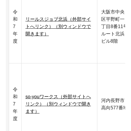
令
大阪市中央
和
リールスジョブ北浜（外部サイ
区平野町一
7
トへリンク）（別ウィンドウで
丁目8番11号
年
開きます）
ルート北浜
度
ビル8階
令
和
so-youワークス（外部サイトへ
河内長野市
7
リンク）（別ウィンドウで開き
高向577番地
年
ます）
度