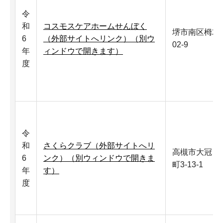
令
和
コスモスケアホームせんぼく
堺市南区栂2
6
（外部サイトへリンク）（別ウ
02-9
年
ィンドウで開きます）
度
令
和
さくらクラブ（外部サイトへリ
高槻市大冠
6
ンク）（別ウィンドウで開きま
町3-13-1
年
す）
度