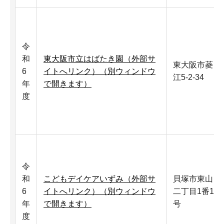
令
和
東大阪市立はばたき園（外部サ
東大阪市菱
6
イトへリンク）（別ウィンドウ
江5-2-34
年
で開きます）
度
令
和
こどもデイケアいずみ（外部サ
貝塚市東山
6
イトへリンク）（別ウィンドウ
二丁目1番1
年
で開きます）
号
度