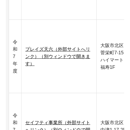
令
大阪市北区
和
プレイズ天六（外部サイトへリ
菅栄町7-15
7
ンク）（別ウィンドウで開きま
ハイマート
年
す）
福寿1F
度
令
和
セイフティ事業所（外部サイト
大阪市北区
7
へリンク）（別ウィンドウで開
中津1-17-25-