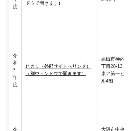
ドウで開きます）
度
令
高槻市神内2
和
ヒカリ（外部サイトへリンク）
丁目28-13
7
（別ウィンドウで開きます）
東ア第一ビ
年
ル4階
度
令
大阪市中央