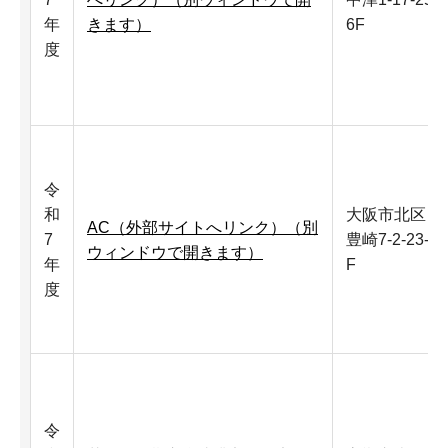
年
きます）
6F
度
令
和
大阪市北区
AC（外部サイトへリンク）（別
7
豊崎7-2-23-5
ウィンドウで開きます）
年
F
度
令