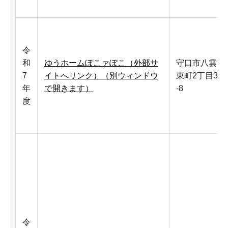
令
和
ゆうホームぽこァぽこ（外部サ
守口市八雲
7
イトへリンク）（別ウィンドウ
東町2丁目39
年
で開きます）
-8
度
令