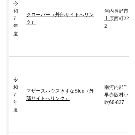
令
和
河内長野市
クローバー（外部サイトへリン
7
上原西町22-
ク）
年
2
度
令
和
南河内郡千
マザースハウスきずなStep（外
7
早赤阪村小
部サイトへリンク）
年
吹68-827
度