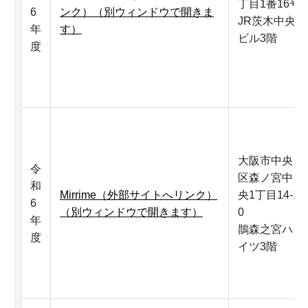
丁目1番16号
6
ンク）（別ウィンドウで開きま
JR茨木中央
年
す）
ビル3階
度
大阪市中央
令
区森ノ宮中
和
Mirrime（外部サイトへリンク）
央1丁目14-1
6
（別ウィンドウで開きます）
0
年
鵲森之宮ハ
度
イツ3階