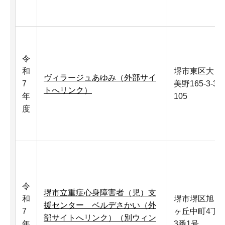
令
和
堺市東区大
ヴィラージュあゆみ（外部サイ
7
美野165-3-3-
トへリンク）
年
105
度
令
堺市立重症心身障害者（児）支
和
堺市堺区旭
援センター ベルデさかい（外
7
ヶ丘中町4丁
部サイトへリンク）（別ウィン
年
3番1号