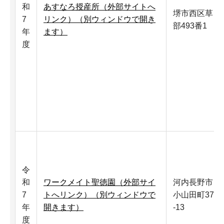
和
あすなろ授産所（外部サイトへ
堺市西区草
7
リンク）（別ウィンドウで開き
部493番1
年
ます）
度
令
和
ワークメイト聖徳園（外部サイ
河内長野市
7
トへリンク）（別ウィンドウで
小山田町379
年
開きます）
-13
度