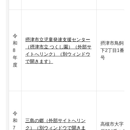
令
摂津市立児童発達支援センター
和
摂津市鳥飼
（摂津市立 つくし園）（外部サ
8
下2丁目1番4
イトへリンク）（別ウィンドウ
年
号
で開きます）
度
令
和
三島の郷（外部サイトへリン
高槻市大字
7
ク）（別ウィンドウで開きま