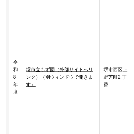
令
和
堺市立もず園（外部サイトへリ
堺市西区上
8
ンク）（別ウィンドウで開きま
野芝町2 丁 4
年
す）
番
度