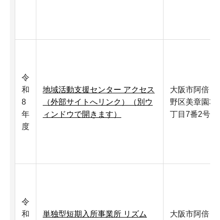
令
和
地域活動支援センター アクセス
大阪市阿倍
8
（外部サイトへリンク）（別ウ
野区美章園3
年
ィンドウで開きます）
丁目7番2号
度
令
和
単独型短期入所事業所 リズム
大阪市阿倍