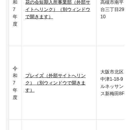
和
花の会短期入所事業部（外部サ
高槻市南平
7
イトへリンク）（別ウィンドウ
台三丁目29-
年
で開きます）
10
度
令
大阪市北区
和
プレイズ（外部サイトへリン
中津1-18-9
7
ク）（別ウィンドウで開きま
ルネッサン
年
す）
ス新梅田8F
度