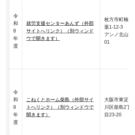
令
枚方市町楠
和
就労支援センターあんず（外部
葉1-12-3
8
サイトへリンク）（別ウィンド
アンノ北山1
年
ウで開きます）
01
度
令
和
こねくとホーム柴島（外部サイ
大阪市東淀
8
トへリンク）（別ウィンドウで
川区柴島2丁
年
開きます）
目23-20
度