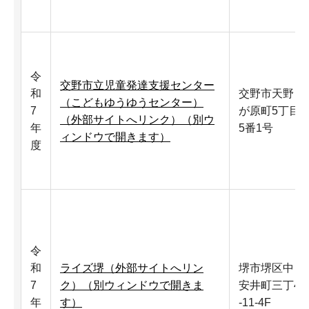
令
交野市立児童発達支援センター
和
交野市天野
（こどもゆうゆうセンター）
7
が原町5丁目
（外部サイトへリンク）（別ウ
年
5番1号
ィンドウで開きます）
度
令
和
ライズ堺（外部サイトへリン
堺市堺区中
7
ク）（別ウィンドウで開きま
安井町三丁4
年
す）
-11-4F