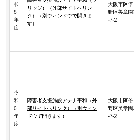
障害者支援施設アテナ平和（ブ
和
大阪市阿倍
リッジ）（外部サイトへリン
8
野区美章園3
ク）（別ウィンドウで開きま
年
-7-2
す）
度
令
和
障害者支援施設アテナ平和（外
大阪市阿倍
8
部サイトへリンク）（別ウィン
野区美章園3
年
ドウで開きます）
-7-2
度