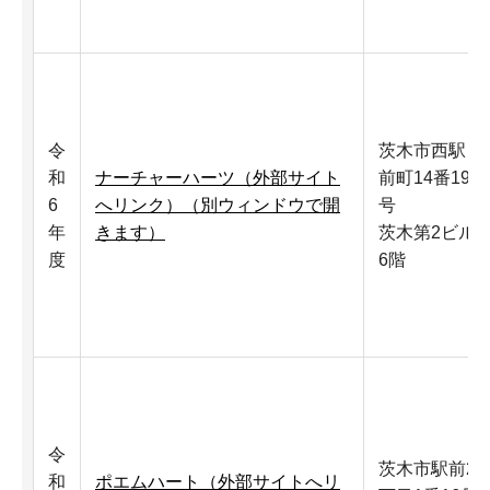
令
茨木市西駅
和
ナーチャーハーツ（外部サイト
前町14番19
6
へリンク）（別ウィンドウで開
号
年
きます）
茨木第2ビル
度
6階
令
茨木市駅前2
和
ポエムハート（外部サイトへリ