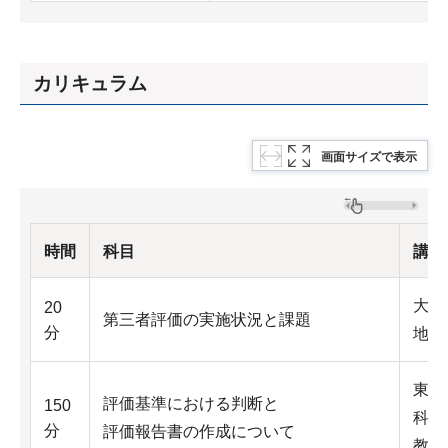
カリキュラム
画面サイズで表示
時間
科目
講師
大阪
20
第三者評価の実施状況と課題
分
地域
東大
評価基準における判断と
150
科
分
評価報告書の作成について
教授