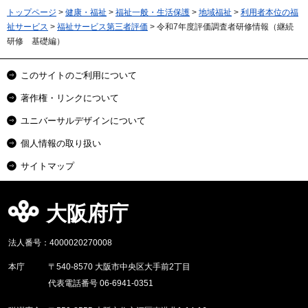
トップページ
>
健康・福祉
>
福祉一般・生活保護
>
地域福祉
>
利用者本位の福
祉サービス
>
福祉サービス第三者評価
> 令和7年度評価調査者研修情報（継続
研修 基礎編）
このサイトのご利用について
著作権・リンクについて
ユニバーサルデザインについて
個人情報の取り扱い
サイトマップ
大阪府庁
法人番号：4000020270008
本庁
〒540-8570 大阪市中央区大手前2丁目
代表電話番号 06-6941-0351