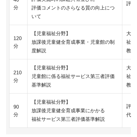
評価
分
評価コメントのさらなる質の向上につ
いて
【児童福祉分野】
大阪
120
放課後児童健全育成事業・児童館の制
祉学
分
度解説
教授
【児童福祉分野】
大阪
210
児童館に係る福祉サービス第三者評価
祉学
分
基準解説
教授
【児童福祉分野】
評
90
放課後児童健全育成事業にかかる
分
代表
福祉サービス第三者評価基準解説