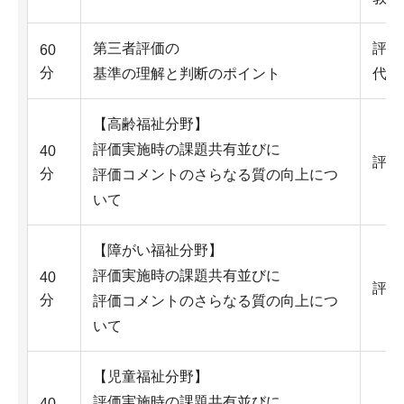
第三者評価の
評
60
分
基準の理解と判断のポイント
代表
【高齢福祉分野】
評価実施時の課題共有並びに
40
評価
分
評価コメントのさらなる質の向上につ
いて
【障がい福祉分野】
評価実施時の課題共有並びに
40
評価
分
評価コメントのさらなる質の向上につ
いて
【児童福祉分野】
評価実施時の課題共有並びに
40