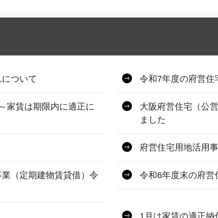
れについて
令和7年度の府営住
～家賃は期限内に適正に
大阪府営住宅（公
ました
）
府営住宅用地活用
事業（定期建物賃貸借）令
令和6年度末の府営
1月は家賃の適正納