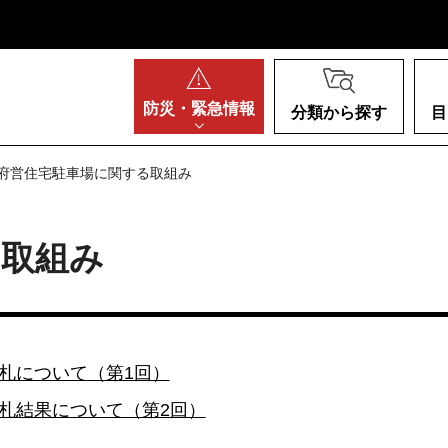
阪府
防災・
緊急情報
分類から探す
目
 府営住宅駐車場に関する取組み
る取組み
札について（第1回）
札結果について（第2回）