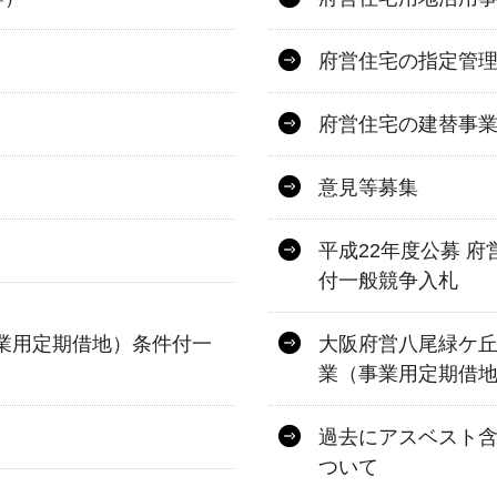
府営住宅の指定管
府営住宅の建替事
意見等募集
）
平成22年度公募 
付一般競争入札
事業用定期借地）条件付一
大阪府営八尾緑ケ
業（事業用定期借
過去にアスベスト
ついて