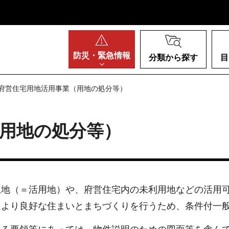
阪府
防災・
緊急情報
分類から探す
目
 府営住宅用地活用事業（用地の処分等）
用地の処分等）
土地（＝活用地）や、府営住宅内の未利用地などの活用
により良好な住まいとまちづくりを行うため、条件付一