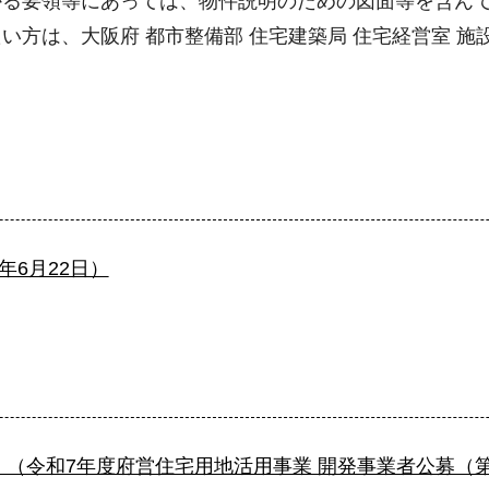
かる要領等にあっては、物件説明のための図面等を含ん
は、大阪府 都市整備部 住宅建築局 住宅経営室 施設保全課
6月22日）
（令和7年度府営住宅用地活用事業 開発事業者公募（第1