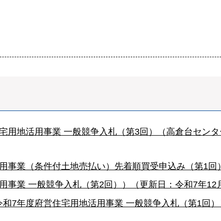
宅用地活用事業 一般競争入札（第3回）（高倉台センタ
用事業（条件付土地売払い）先着順買受申込み（第1回）
事業 一般競争入札（第2回））（更新日：令和7年12
和7年度府営住宅用地活用事業 一般競争入札（第1回））