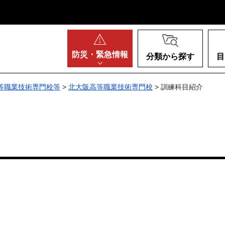
阪府
防災・
緊急情報
分類から探す
目
等職業技術専門校等
>
北大阪高等職業技術専門校
> 訓練科目紹介