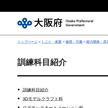
大
トップページ
>
しごと・産業
>
雇用・労働
>
能力開発・高
訓練科目紹介
訓練科目紹介
3Dモデルクラフト科
ロボテックオートメーション科