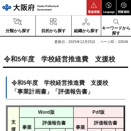
大阪府
緊急情報
Language
閲覧補助
キーワードから
分類から探す
目的から探す
組織から探す
探す
更新日：2025年12月25日
ページID：33549
令和5年度 学校経営推進費 支援校
令和5年度 学校経営推進費 支援校
「事業計画書」「評価報告書」
Word版
Pdf版
支
評価報告書
評価報告書
事業
事業
援