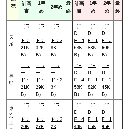
1年
最
1年
2年
最
計画
計画
校
2年め
書
書
め
終
め
め
終
（ワ
（ワ
（ワ
（P
（P
（P
ー
ー
ー
D
D
D
長
ド：
ド：
ド：2
F：4
F：1
F：3
尾
21K
32K
8K
63K
88K
60K
B）
B）
B）
B）
B）
B）
（ワ
（ワ
（ワ
（P
（P
（P
ー
ー
ー
D
D
D
長
ド：
ド：
ド：2
F：4
F：1
F：2
野
21K
29K
3K
58K
82K
45K
B）
B）
B）
B）
B）
B）
（ワ
（ワ
（ワ
（P
（P
（P
東
ー
ー
ー
D
D
D
淀
ド：
ド：
ド：2
F：4
F：1
F：1
工
20K
27K
2K
44K
65K
95K