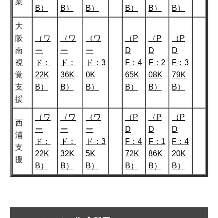
業
B）
B）
B）
B）
B）
B）
大
阪
（ワ
（ワ
（ワ
（P
（P
（P
南
ー
ー
ー
D
D
D
視
ド：
ド：
ド：3
F：4
F：2
F：3
覚
22K
36K
0K
65K
08K
79K
支
B）
B）
B）
B）
B）
B）
援
（ワ
（ワ
（ワ
（P
（P
（P
西
ー
ー
ー
D
D
D
浦
ド：
ド：
ド：3
F：4
F：1
F：4
支
22K
32K
5K
72K
86K
20K
援
B）
B）
B）
B）
B）
B）