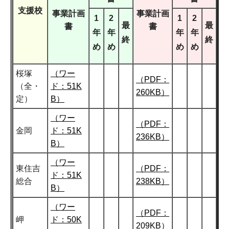
支援校
事業計画
事業計画
1
2
1
2
最
最
書
書
年
年
年
年
終
終
め
め
め
め
桜塚
（ワー
（PDF：
（全・
ド：51K
260KB）
定）
B）
（ワー
（PDF：
金岡
ド：51K
236KB）
B）
（ワー
東住吉
（PDF：
ド：51K
総合
238KB）
B）
（ワー
（PDF：
岬
ド：50K
209KB）