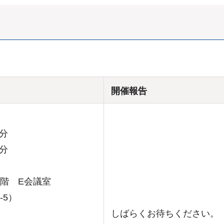
。
開催報告
0分
30分
階 E会議室
-5）
しばらくお待ちください。