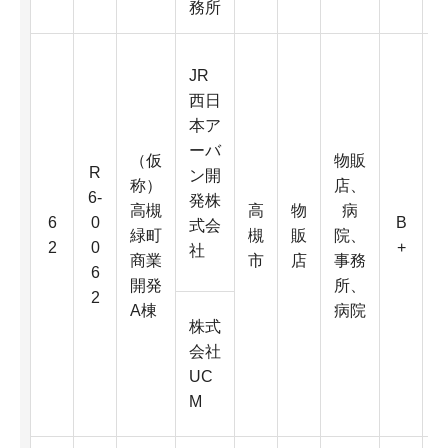
務所
JR
西日
本ア
ーバ
（仮
物販
R
ン開
称）
店、
6-
発株
高槻
高
物
病
6
6
0
B
式会
緑町
槻
販
院、
0
2
0
+
社
商業
市
店
事務
6
開発
所、
2
A棟
病院
D
株式
会社
4
UC
K
M