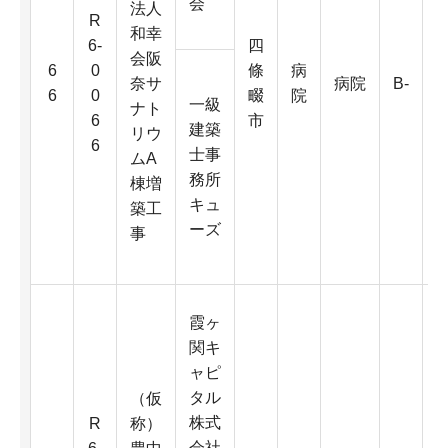
会
法人
R
和幸
6-
四
会阪
6
6
0
條
病
奈サ
病院
B-
0
6
0
畷
院
一級
ナト
6
市
建築
リウ
6
士事
ムA
D
務所
棟増
キュ
築工
5
ーズ
事
K
霞ヶ
関キ
ャピ
タル
（仮
株式
R
称）
会社