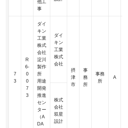
他工
事
ダイ
キン
ダイ
工業
キン
株式
工業
会社
株式
R
淀川
会社
6-
製作
摂
事
6
7
0
所
事務
津
務
A
0
3
0
用途
所
市
所
7
開発
3
推進
D
株式
セン
会社
ター
4
双星
（A
K
設計
DA