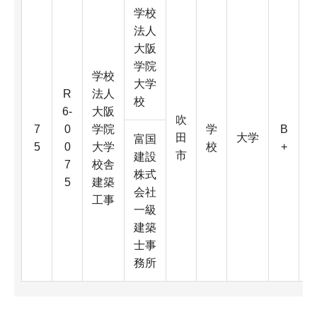
学校
法人
大阪
学院
学校
大学
R
法人
校
6-
大阪
吹
6
7
0
学院
学
B
田
大学
0
富国
5
0
大学
校
+
市
建設
7
校舎
株式
5
建築
D
会社
工事
一級
4
建築
K
士事
務所