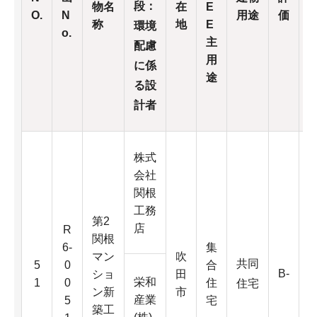
段：
物名
在
E
O.
N
用途
価
称
地
E
環境
o.
主
配慮
用
に係
途
る設
計者
株式
会社
関根
工務
第2
店
R
関根
6-
集
マン
吹
6
共同
5
0
合
B-
ショ
田
0
栄和
1
0
住
住宅
ン新
市
産業
5
宅
築工