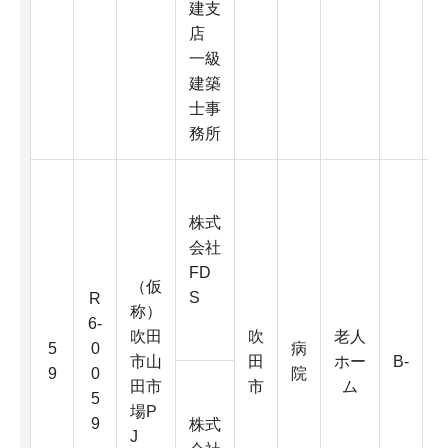
4
建支
K
店
一級
建築
士事
務所
株式
会社
FD
（仮
S
R
称）
6-
吹田
吹
老人
6
5
0
病
市山
田
ホー
B-
0
9
0
院
田市
市
ム
5
場P
9
株式
J
D