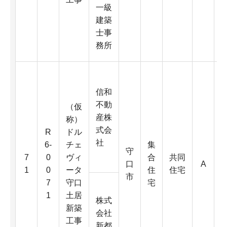
一級
4
建築
K
士事
務所
信和
不動
（仮
産株
称）
式会
R
ドル
社
6-
チェ
集
守
6
7
0
ヴィ
合
共同
口
A
0
1
0
ータ
住
住宅
市
7
守口
宅
1
土居
株式
D
新築
会社
工事
新都