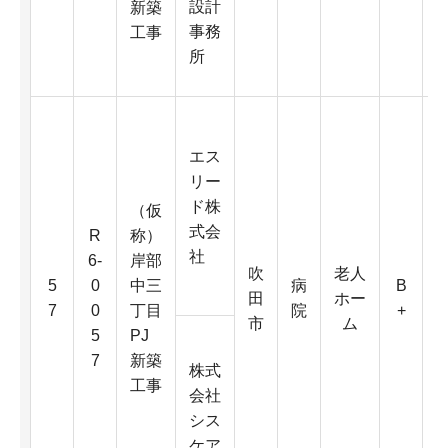
設計
新築
4
事務
工事
K
所
エス
リー
ド株
（仮
式会
R
称）
社
6-
岸部
吹
老人
6
5
0
中三
病
B
田
ホー
0
7
0
丁目
院
+
市
ム
5
PJ
7
新築
株式
D
工事
会社
シス
4
ケア