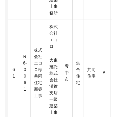
K
士事
務所
株式
会社
エコ
ロ
株式
R
会社
大東
6-
エコ
集
豊
6
建託
6
0
ロ様
合
共同
中
B-
0
株式
1
0
共同
住
住宅
市
会社
6
住宅
宅
滋賀
1
新築
D
支店
工事
一級
5
建築
K
士事