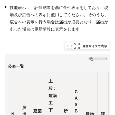
性能表示： 評価結果を基に全件表示をしており、現
場及び広告への表示に使用してください。そのうち、
広告への表示を行う場合は届出が必要となり、届出が
あった場合は更新情報に表示をします。
画面サイズで表示
公表一覧
上
段：
C
建築
A
主
S
届
下
建築
所
B
N
出
建物
評