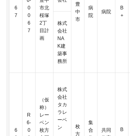
6-
豊中
豊
6
6
0
市北
病
B
中
病院
0
7
0
桜塚
院
+
市
6
2丁
株式
7
目計
会社
D
画
NA
K建
4
築事
K
務所
株式
会社
（仮
タカ
称）
ラレ
R
レー
ーベ
6-
ベン
集
枚
6
ン
B
6
0
枚方
合
共同
方
0