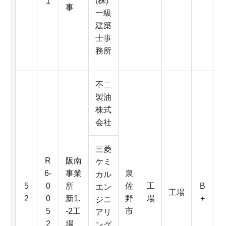
(株)
1
事
D
一級
建築
4
士事
K
務所
不二
製油
株式
会社
三菱
R
阪南
ケミ
6-
事業
泉
カル
6
5
0
所
佐
工
B
エン
工場
0
2
0
新1.
野
場
+
ジニ
5
-2工
市
アリ
2
場
ング