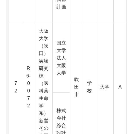
4
計画
K
大阪
大学
国立
（吹
大学
田）
法人
実験
大阪
R
研究
大学
6-
棟
吹
6
7
0
（医
学
田
大学
A
0
2
0
科薬
校
市
7
生命
2
学
D
株式
系）
会社
新営
4
綜合
その
K
設計