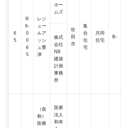
ホー
ムズ
R
レジ
6-
ュー
集
吹
6
6
0
ルア
合
共同
田
B-
0
株式
5
0
ッシ
住
住宅
市
会社
6
ュ豊
宅
NB
5
津
D
建築
計画
4
事務
K
所
医療
（仮
法人
称）
和幸
医療