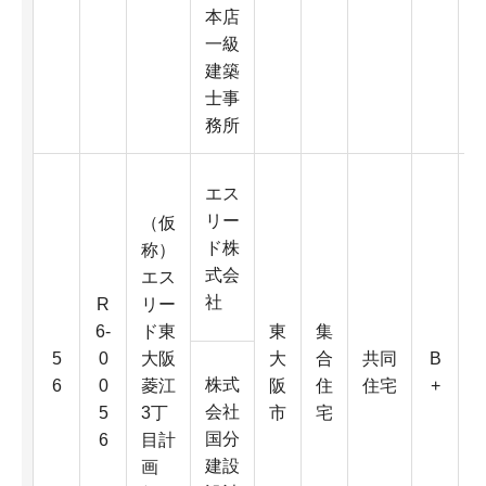
4
本店
K
一級
建築
士事
務所
エス
リー
（仮
ド株
称）
式会
エス
社
R
リー
6-
ド東
東
集
6
5
0
大阪
大
合
共同
B
0
株式
6
0
菱江
阪
住
住宅
+
会社
5
3丁
市
宅
国分
6
目計
D
建設
画