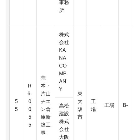
事務
4
所
K
株式
会社
KA
NA
CO
MP
荒
AN
R
本・
Y
6-
片山
東
6
5
0
チエ
大
工
工場
B-
0
高松
5
0
ン倉
阪
場
建設
5
庫新
市
株式
5
築工
D
会社
事
大阪