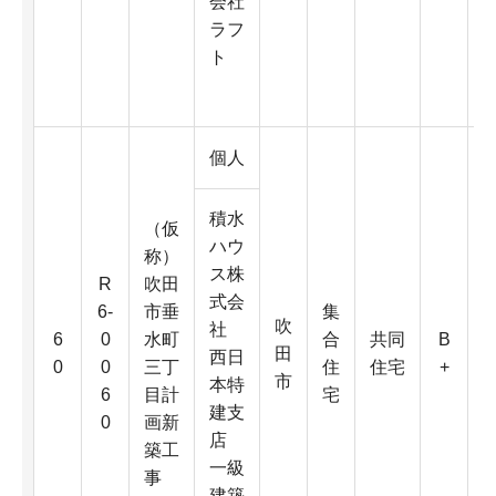
会社
ラフ
4
ト
K
個人
積水
（仮
ハウ
称）
ス株
R
吹田
式会
6-
市垂
集
吹
6
社
6
0
水町
合
共同
B
田
0
西日
0
0
三丁
住
住宅
+
市
本特
6
目計
宅
建支
0
画新
D
店
築工
一級
事
4
建築