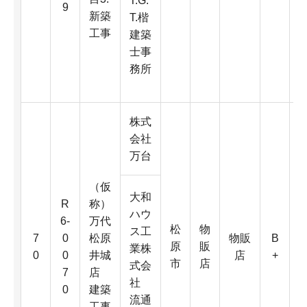
T.G.
9
新築
D
T.楷
工事
建築
4
士事
K
務所
株式
会社
万台
（仮
大和
R
称）
ハウ
6-
万代
松
物
6
ス工
7
0
松原
物販
B
原
販
0
業株
0
0
井城
店
+
市
店
式会
7
店
社
0
建築
D
流通
工事