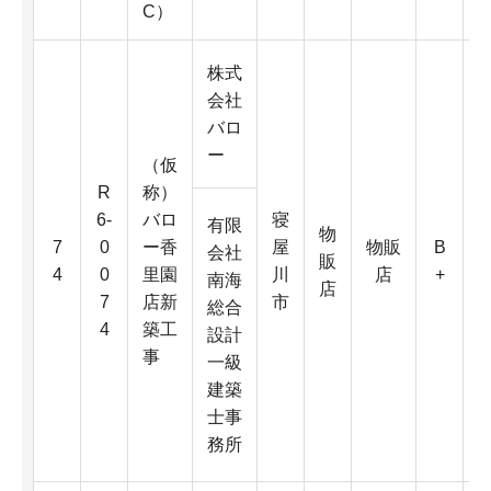
C）
株式
会社
バロ
ー
（仮
R
称）
6-
バロ
寝
有限
物
6
7
0
ー香
屋
物販
B
会社
販
0
4
0
里園
川
店
+
南海
店
7
店新
市
総合
4
築工
設計
D
事
一級
建築
4
士事
K
務所