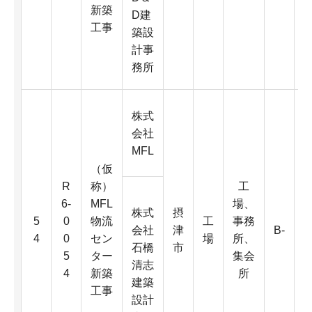
D
新築
D建
工事
築設
4
計事
K
務所
株式
会社
MFL
（仮
R
称）
工
6-
MFL
場、
株式
摂
6
5
0
物流
工
事務
会社
津
B-
0
4
0
セン
場
所、
石橋
市
5
ター
集会
清志
4
新築
所
建築
D
工事
設計