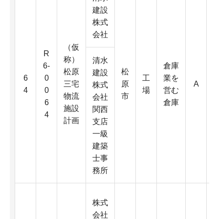
建設
株式
会社
（仮
R
称）
清水
6-
倉庫
松原
松
6
建設
6
0
工
業を
三宅
原
A
0
株式
4
0
場
営む
物流
市
会社
6
倉庫
施設
関西
4
計画
D
支店
一級
4
建築
K
士事
務所
株式
会社