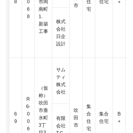
8
0
市岡
住
住宅
+
市
6
南町
宅
8
1.
D
株式
新築
会社
工事
4
日企
K
設計
サム
ティ
株式
（仮
会社
称）
R
吹田
6-
集
市垂
吹
6
6
0
合
集合
B
水町
田
0
有限
9
0
住
住宅
+
3丁
市
会社
6
宅
目3.