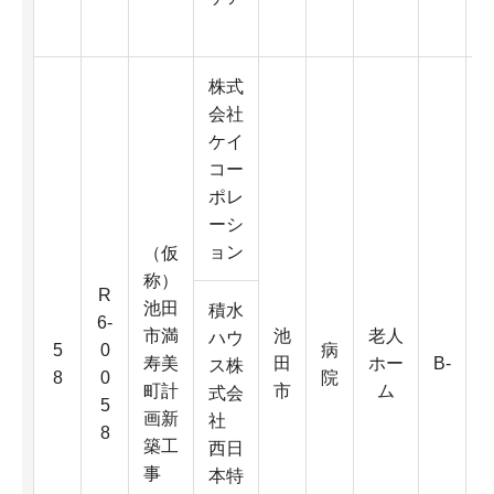
K
株式
会社
ケイ
コー
ポレ
ーシ
ョン
（仮
称）
R
池田
積水
6-
市満
池
老人
6
ハウ
5
0
病
寿美
田
ホー
B-
0
ス株
8
0
院
町計
市
ム
式会
5
画新
社
8
築工
D
西日
事
本特