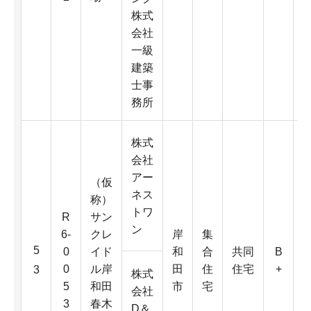
D
株式
会社
4
一級
K
建築
士事
務所
株式
会社
アー
（仮
ネス
称）
トワ
R
サン
ン
6-
クレ
岸
集
6
5
0
イド
和
合
共同
B
0
0
ル岸
田
住
住宅
+
3
株式
5
和田
市
宅
会社
3
春木
D＆