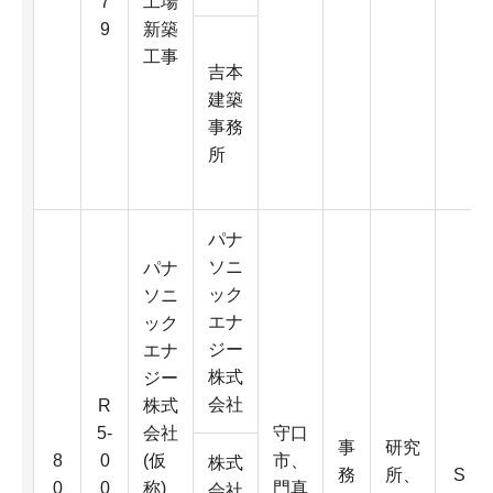
7
工場
9
新築
工事
吉本
建築
事務
所
パナ
ソニ
パナ
ック
ソニ
エナ
ック
ジー
エナ
株式
ジー
会社
R
株式
5-
会社
守口
事
研究
8
0
(仮
市、
株式
務
所、
S
0
0
称)
門真
会社