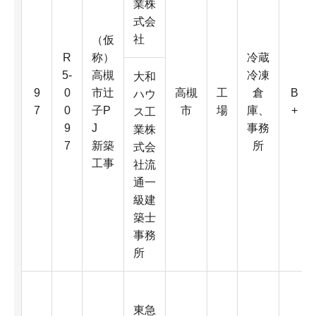
業株
式会
社
（仮
R
称）
冷蔵
5-
高槻
冷凍
大和
9
0
市辻
高槻
工
倉
B
ハウ
7
0
子P
市
場
庫、
+
ス工
9
J
事務
業株
7
新築
所
式会
工事
社流
通一
級建
築士
事務
所
東急