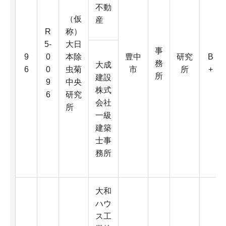
不動
（仮
産
R
称）
5-
大日
事
9
0
本除
豊中
研究
B
務
大成
6
0
虫菊
市
所
+
所
建設
9
中央
株式
6
研究
会社
所
一級
建築
士事
務所
大和
ハウ
ス工