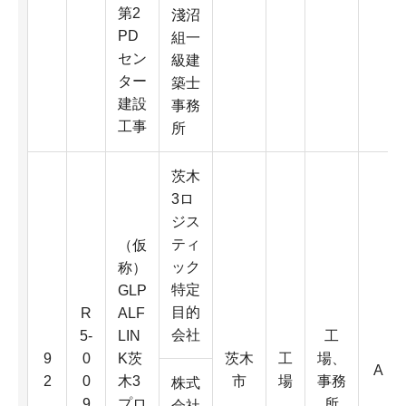
第2
淺沼
PD
組一
セン
級建
ター
築士
建設
事務
工事
所
茨木
3ロ
ジス
ティ
（仮
ック
称）
特定
GLP
目的
R
ALF
会社
5-
LIN
工
9
0
K茨
茨木
工
場、
A
2
0
木3
市
場
事務
株式
9
プロ
所
会社