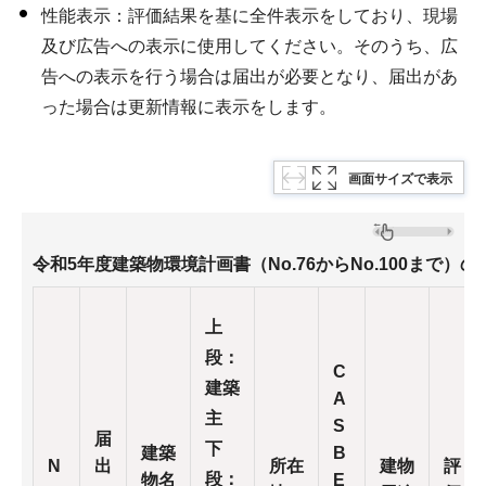
性能表示：評価結果を基に全件表示をしており、現場
及び広告への表示に使用してください。そのうち、広
告への表示を行う場合は届出が必要となり、届出があ
った場合は更新情報に表示をします。
画面サイズで表示
令和5年度建築物環境計画書（No.76からNo.100まで）の
上
段：
C
建築
A
主
S
届
下
建築
B
N
出
所在
建物
評
段：
物名
E