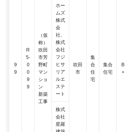
ホー
ムズ
株式
会
社、
（仮
株式
称）
会社
R
吹田
フジ
5-
市芳
集
ヒサ
9
0
野町
吹田
合
集合
B
リア
9
0
マン
市
住
住宅
+
ルエ
9
ショ
宅
ステ
9
ン
ート
新築
工事
株式
会社
星羅
建築