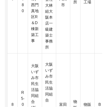
所
工場
8
西門
市
大林
0
真地
組大
区R
阪本
＆D
店一
棟新
級建
築工
築士
事
事務
所
大阪
大阪
いず
いず
み市
み市
民生
民生
活協
活協
R
同組
同組
5-
合
合
物
8
0
富田
物販
B