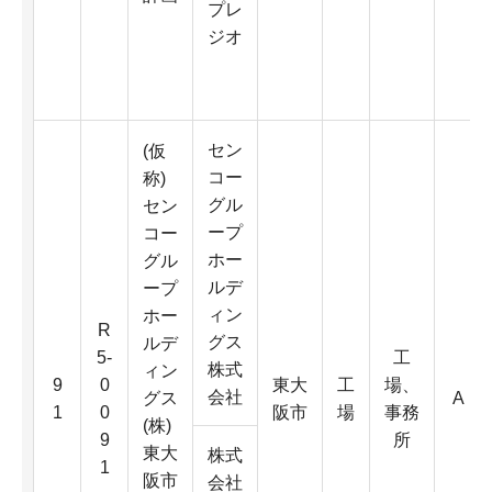
プレ
ジオ
セン
(仮
コー
称)
グル
セン
ープ
コー
ホー
グル
ルデ
ープ
ィン
ホー
R
グス
ルデ
5-
工
株式
ィン
9
0
東大
工
場、
会社
グス
A
1
0
阪市
場
事務
(株)
9
所
東大
株式
1
阪市
会社