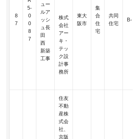
R
ュー
5-
集
ルア
8
0
東大
合
共同
株式
ッシ
B-
7
0
阪市
住
住宅
会社
ュ長
8
宅
アー
田
7
キ・
西
テッ
新築
ク設
工事
計事
務所
住友
不動
産株
式会
社、
京阪