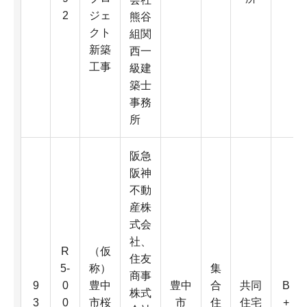
2
ジェ
熊谷
クト
組関
新築
西一
工事
級建
築士
事務
所
阪急
阪神
不動
産株
式会
社、
R
（仮
住友
5-
称）
集
商事
9
0
豊中
豊中
合
共同
B
株式
3
0
市桜
市
住
住宅
+