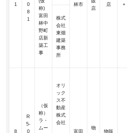
(仮
販
1
0
林市
店
+
称)
店
8
富田
株式
1
林中
会社
野町
東畑
店新
建築
築工
事務
事
所
オリ
ック
ス不
（仮
動産
称）
株式
R
ラ・
会社
5-
ムー
物
8
0
富田
物販