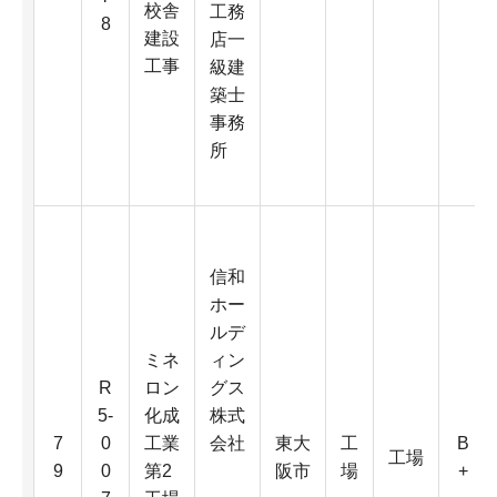
校舎
工務
8
建設
店一
工事
級建
築士
事務
所
信和
ホー
ルデ
ミネ
ィン
R
ロン
グス
5-
化成
株式
7
0
工業
会社
東大
工
B
工場
9
0
第2
阪市
場
+