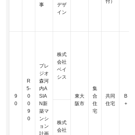
付）
事
デザ
イン
株式
会社
プレ
ベイ
ジオ
シス
R
森河
5-
内A
集
9
0
SIA
東大
合
共同
B
0
0
N新
阪市
住
住宅
+
9
築マ
宅
0
ンシ
株式
ョン
会社
計画