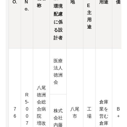
O.
N
地
用途
価
称
E
環境
o.
主
配慮
用
に係
途
る設
計者
医療
法人
徳洲
会
八尾
R
徳洲
5-
会総
倉庫
7
0
合病
八尾
工
業を
B
株式
6
0
院
市
場
営む
+
会社
7
増改
倉庫
内藤