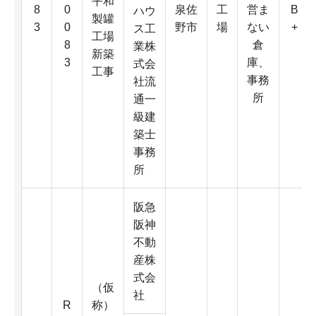
平和
8
0
泉佐
工
営ま
B
ハウ
製罐
3
0
野市
場
ない
+
ス工
工場
8
倉
業株
新築
3
庫、
式会
工事
事務
社流
所
通一
級建
築士
事務
所
阪急
阪神
不動
産株
式会
（仮
社
R
称）