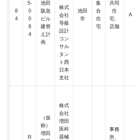
5-
池田
集
共同
株式
8
0
阪急
池田
合
住
A
会社
4
0
ビル
市
住
宅、
等級
8
建替
宅
店舗
設計
4
え計
コン
画
サル
タン
ト西
日本
支社
株式
会社
（仮
増田
称）
医科
事務
増田
器械
R
所、