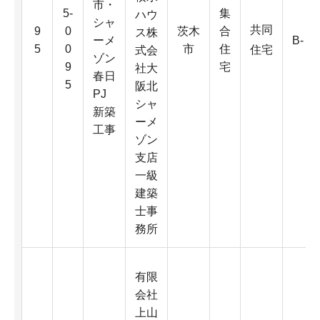
市・
5-
集
ハウ
シャ
共同
9
0
茨木
合
ス株
ーメ
B-
5
0
市
住
住宅
式会
ゾン
9
宅
社大
春日
5
阪北
PJ
シャ
新築
ーメ
工事
ゾン
支店
一級
建築
士事
務所
有限
会社
上山