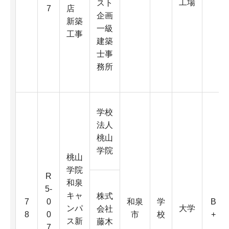
工場
スト
7
店
企画
新築
一級
工事
建築
士事
務所
学校
法人
桃山
学院
桃山
学院
R
和泉
5-
キャ
株式
7
0
和泉
学
B
ンパ
大学
会社
8
0
市
校
+
ス新
藤木
7