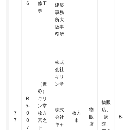
6
修工
建築
事
事務
所大
阪事
務所
株式
会社
キリ
（仮
ン堂
称）
R
キリ
物販
5-
ン堂
物
店、
株式
7
0
枚方
枚方
販
病
B-
会社
7
0
宮之
市
店
院、
キャ
7
下