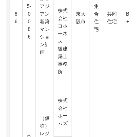
5-
アジ
集
株式
8
0
アン
東大
合
共同
B
会社
6
0
新築
阪市
住
住宅
+
コホ
8
マン
宅
ーネ
6
ショ
ス一
ン計
級建
画
築士
事務
所
株式
会社
ホー
（仮
ムズ
称）
レジ