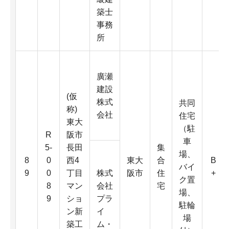
築士
事務
所
廣瀬
建設
(仮
株式
共同
称)
会社
住宅
東大
（駐
R
阪市
車
5-
長田
集
場、
8
0
西4
東大
合
B
バイ
9
0
丁目
株式
阪市
住
+
ク置
8
マン
会社
宅
場、
9
ショ
プラ
駐輪
ン新
イ
場
築工
ム・