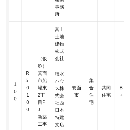
事務
所
富士
土地
建物
株式
会社
（仮
称）
R
箕面
積水
5-
市船
集
ハウ
1
0
場東
箕面
合
共同
B
ス株
0
1
2丁
市
住
住宅
+
式会
0
0
目P
宅
社西
0
J
日本
新築
特建
工事
支店