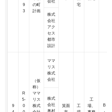
会社
9
の町
宅
3
計画
株式
会社
アク
セス
都市
設計
ママ
リス
株式
会社
（仮
称）
R
ママ
株式
5-
リス
工
会社
B
9
0
株式
箕面
工
場、
奥村
4
0
会社
市
場
事務