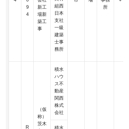
+
組西
9
新工
所
日本
4
場新
支社
築工
一級
事
建築
士事
務所
積水
ハウ
ス不
動産
関西
株式
（仮
会社
称）
茨木
R
積水