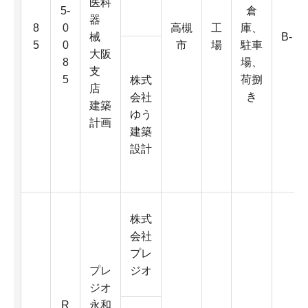
医科
5-
倉
器
8
0
高槻
工
庫、
械
B-
5
0
市
場
駐車
大阪
8
場、
支
5
荷捌
株式
店
き
会社
建築
ゆう
計画
建築
設計
株式
会社
プレ
プレ
ジオ
ジオ
R
永和