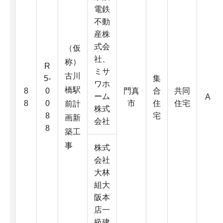
電鉄
不動
産株
式会
（仮
社、
称）
R
ミサ
古川
5-
集
ワホ
橋駅
8
0
門真
合
共同
ーム
A
8
0
市
住
住宅
前計
株式
8
宅
画新
会社
8
築工
事
株式
会社
大林
組大
阪本
店一
級建