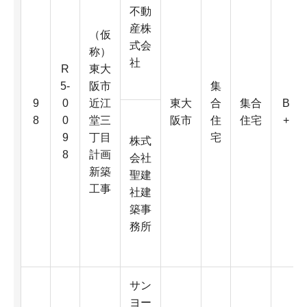
不動
産株
（仮
式会
称）
社
R
東大
5-
阪市
集
9
0
近江
東大
合
集合
B
8
0
堂三
阪市
住
住宅
+
9
丁目
宅
株式
8
計画
会社
新築
聖建
工事
社建
築事
務所
サン
ヨー