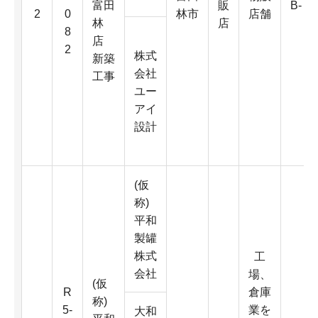
富田
販
B-
2
0
林市
店舗
林
店
8
店
2
株式
新築
会社
工事
ユー
アイ
設計
(仮
称)
平和
製罐
株式
工
会社
場、
(仮
R
倉庫
称)
5-
業を
大和