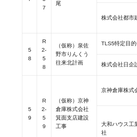
尾
7
株式会社都市
R
TLS5特定目
（仮称）泉佐
5
2-
野市りんくう
8
5
往来北計画
株式会社日企
8
京神倉庫株式
R
（仮称）京神
5
2-
倉庫株式会社
9
5
箕面支店建設
大和ハウス工
9
工事
社