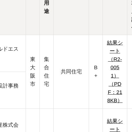
用
途
結果シ
ルドエス
ート
東
集
（R2-
大
合
B
005
共同住宅
阪
住
+
1）
市
宅
（PD
設計事務
F：21
8KB）
結果シ
産株式会
ート