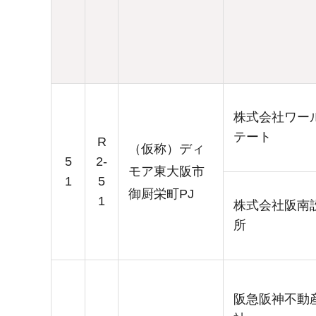
株式会社ワー
テート
R
（仮称）ディ
5
2-
モア東大阪市
1
5
御厨栄町PJ
1
株式会社阪南
所
阪急阪神不動