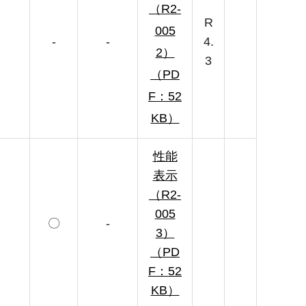
（R2-
R
005
-
-
4.
2）
3
（PD
F：52
KB）
性能
表示
（R2-
005
〇
-
3）
（PD
F：52
KB）