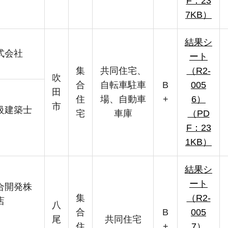
F：23
7KB）
結果シ
式会社
ート
集
共同住宅、
（R2-
吹
合
自転車駐車
B
005
田
住
場、自動車
+
6）
市
級建築士
宅
車庫
（PD
F：23
1KB）
結果シ
ート
合開発株
集
（R2-
店
八
合
B
005
尾
共同住宅
住
+
7）