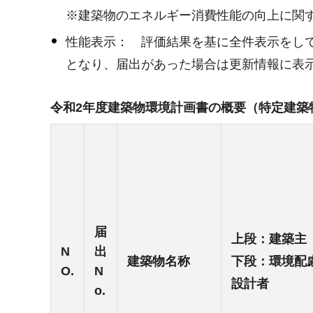
※建築物のエネルギー消費性能の向上に関
性能表示： 評価結果を基に全件表示をし
となり、届出があった場合は更新情報に表
令和2年度建築物環境計画書の概要（特定建築
届
上段：建築主
N
出
建築物名称
下段：環境配
O.
N
設計者
o.