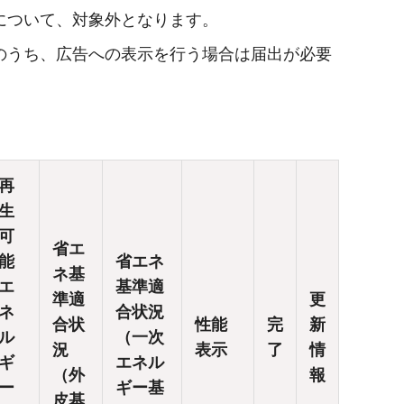
について、対象外となります。
のうち、広告への表示を行う場合は届出が必要
再
生
可
省エ
能
省エネ
ネ基
エ
基準適
準適
更
ネ
合状況
合状
性能
完
新
ル
（一次
況
表示
了
情
ギ
エネル
（外
報
ー
ギー基
皮基