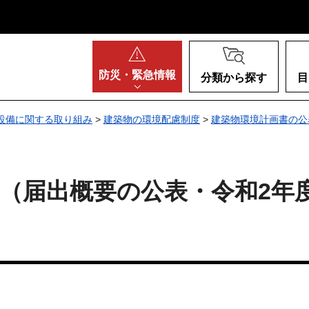
阪府
防災・
緊急情報
分類から探す
目
設備に関する取り組み
>
建築物の環境配慮制度
>
建築物環境計画書の公
届出概要の公表・令和2年度）（