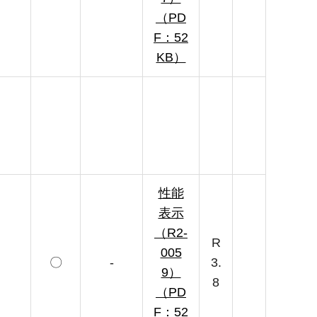
（PD
F：52
KB）
性能
表示
（R2-
R
005
〇
-
3.
9）
8
（PD
F：52