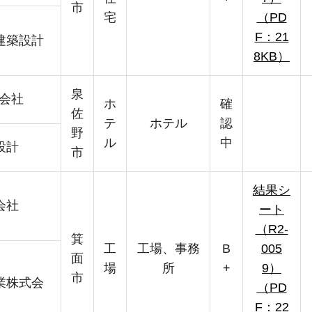
市
宅
（PD
F：21
建築設計
8KB）
泉
的会社
ホ
確
佐
テ
ホテル
認
野
ル
中
設計
市
結果シ
会社
ート
（R2-
箕
工
工場、事務
B
005
面
場
所
+
9）
市
業株式会
（PD
F：22