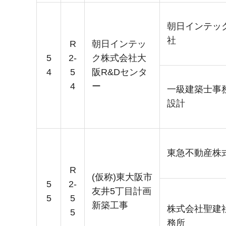
朝日インテッ
社
R
朝日インテッ
5
2-
ク株式会社大
4
5
阪R&Dセンタ
4
ー
一級建築士事
設計
東急不動産株
R
(仮称)東大阪市
5
2-
友井5丁目計画
5
5
新築工事
株式会社聖建
5
務所