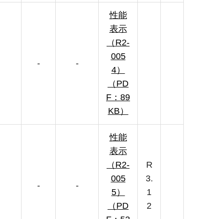
性能
表示
（R2-
005
-
-
4）
（PD
F：89
KB）
性能
表示
（R2-
R
005
3.
-
-
5）
1
（PD
2