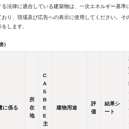
する法律に適合している建築物は、一次エネルギー基準
ており、現場及び広告への表示に使用してください。そ
示をします。
物）
C
A
S
所
B
評
結果シ
慮に係る
在
E
建物用途
価
ート
地
E
主