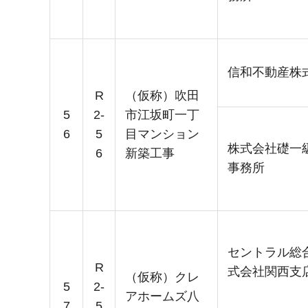
信和不動産株
R
（仮称）吹田
5
2-
市江坂町一丁
6
5
目マンション
株式会社礎一
6
新築工事
事務所
セントラル総
R
式会社関西支
（仮称）クレ
5
2-
アホームズ八
7
5