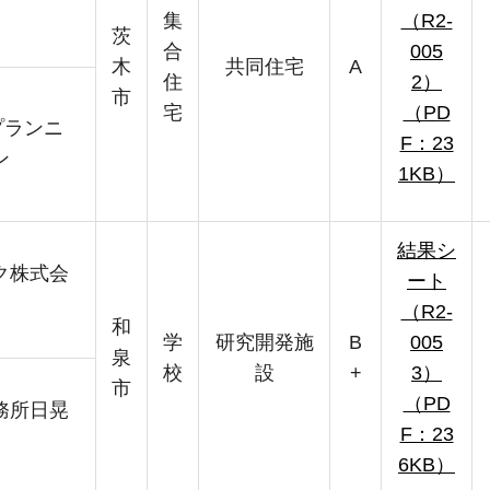
集
（R2-
茨
合
005
木
共同住宅
A
住
2）
市
宅
（PD
プランニ
F：23
ン
1KB）
結果シ
ク株式会
ート
（R2-
和
学
研究開発施
B
005
泉
校
設
+
3）
市
（PD
務所日晃
F：23
6KB）