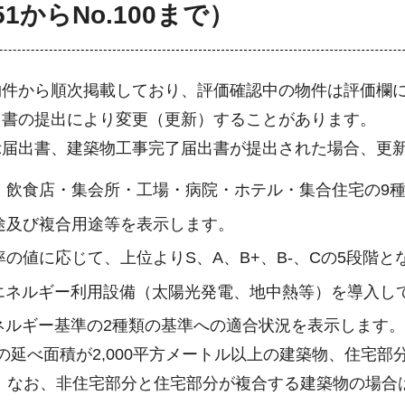
1からNo.100まで）
物件から順次掲載しており、評価確認中の物件は評価欄
出書の提出により変更（更新）することがあります。
示届出書、建築物工事完了届出書が提出された場合、更
店・飲食店・集会所・工場・病院・ホテル・集合住宅の9
用途及び複合用途等を表示します。
率の値に応じて、上位よりS、A、B+、B-、Cの5段階と
エネルギー利用設備（太陽光発電、地中熱等）を導入し
ルギー基準の2種類の基準への適合状況を表示します。
延べ面積が2,000平方メートル以上の建築物、住宅部分
。なお、非住宅部分と住宅部分が複合する建築物の場合は