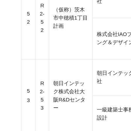
社
R
（仮称）茨木
5
2-
市中穂積1丁目
2
5
計画
2
株式会社IAO
ング＆デザイ
朝日インテッ
社
R
朝日インテッ
5
2-
ク株式会社大
5
阪R&Dセンタ
3
3
ー
一級建築士事
設計