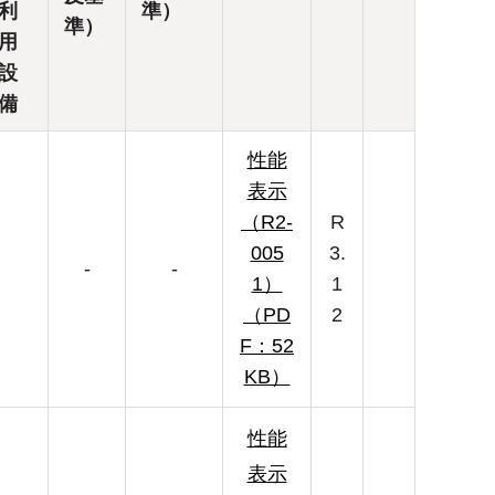
利
準）
準）
用
設
備
性能
表示
（R2-
R
005
3.
-
-
1）
1
（PD
2
F：52
KB）
性能
表示