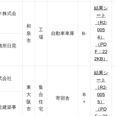
結果シ
ク株式会
ート
（R2-
和
工
005
泉
自動車車庫
B-
場
4）
市
（PD
務所日晃
F：22
2KB）
結果シ
式会社
ート
東
集
（R2-
大
合
B
005
寄宿舎
阪
住
+
5）
社建築事
市
宅
（PD