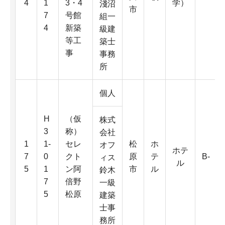
4
1
3・4
学）
淺沼
市
7
号館
組一
4
新築
級建
等工
築士
事
事務
所
個人
H
（仮
株式
3
称）
会社
1
1-
セレ
松
ホ
オフ
ホテ
7
0
クト
原
テ
B-
ィス
ル
5
1
ン阿
市
ル
鈴木
7
倍野
一級
5
松原
建築
士事
務所