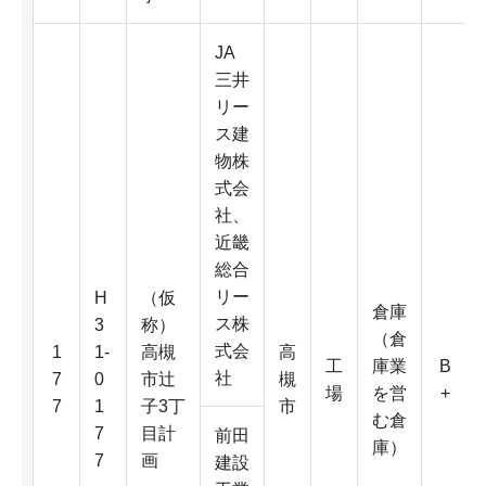
JA
三井
リー
ス建
物株
式会
社、
近畿
総合
リー
H
（仮
倉庫
ス株
3
称）
（倉
式会
1
1-
高槻
高
工
庫業
B
社
7
0
市辻
槻
場
を営
+
7
1
子3丁
市
む倉
7
目計
前田
庫）
7
画
建設