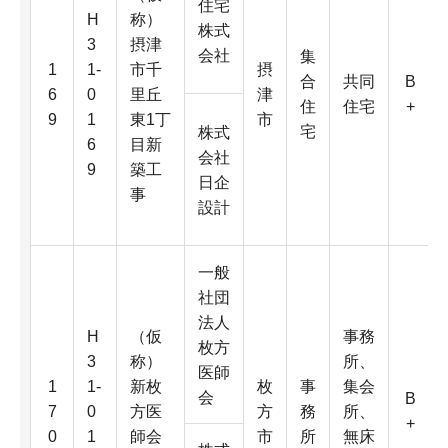
住宅
H
称）
株式
3
摂津
会社
集
1
1-
市千
摂
合
共同
B
6
0
里丘
津
住
住宅
+
9
1
東1丁
市
宅
株式
6
目新
会社
9
築工
日企
事
設計
一般
社団
法人
H
（仮
事務
枚方
3
称）
所、
医師
1
1-
新枚
枚
事
集会
会
B
7
0
方医
方
務
所、
+
0
1
師会
市
所
無床