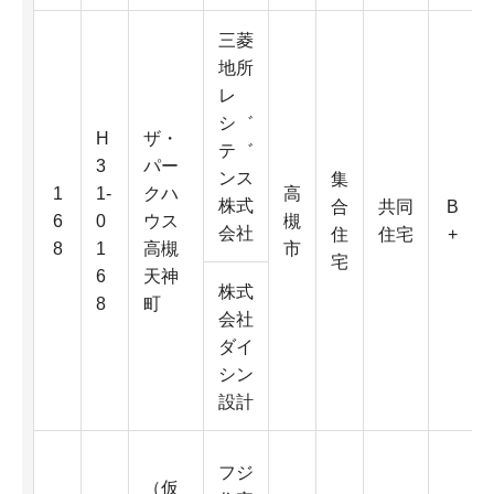
三菱
地所
レ
シ゛
H
ザ・
テ゛
3
パー
ンス
集
1
1-
クハ
高
株式
合
共同
B
6
0
ウス
槻
会社
住
住宅
+
8
1
高槻
市
宅
6
天神
株式
8
町
会社
ダイ
シン
設計
フジ
（仮