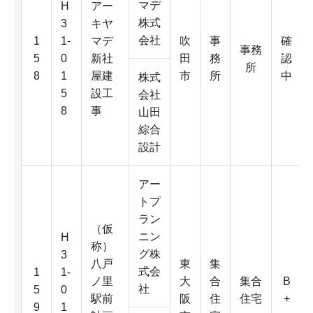
マデ
H
アー
株式
3
キヤ
会社
1
1-
マデ
吹
事
確
事務
5
0
新社
田
務
認
所
8
1
屋建
市
所
中
株式
5
設工
会社
8
事
山田
綜合
設計
アー
トプ
ラン
（仮
ニン
H
称）
グ株
3
八戸
東
集
式会
1
1-
ノ里
大
合
集合
B
社
5
0
駅前
阪
住
住宅
+
9
1