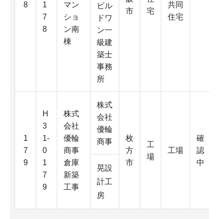
8
1
マン
共同
ビル
市
宅
7
ショ
住宅
ドワ
8
ン南
ン一
棟
級建
築士
事務
所
株式
H
株式
会社
3
会社
優輪
1
1-
優輪
枚
確
商事
工
7
0
商事
方
工場
認
場
9
1
倉庫
市
中
晃設
7
新築
計工
9
工事
房