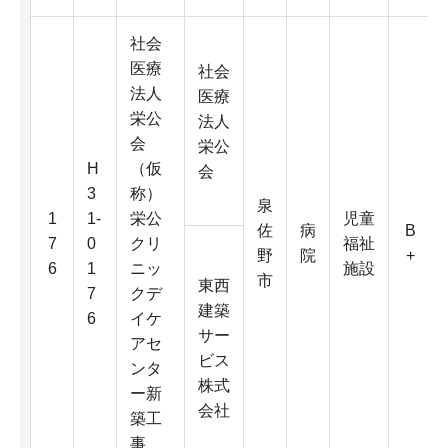
社会
医療
社会
法人
医療
栄公
法人
会
栄公
H
（仮
会
3
称）
泉
1
1-
栄公
児童
佐
病
B
7
0
クリ
福祉
野
院
+
6
1
ニッ
施設
市
東西
7
クデ
建築
6
イケ
サー
アセ
ビス
ンタ
株式
ー新
会社
築工
事