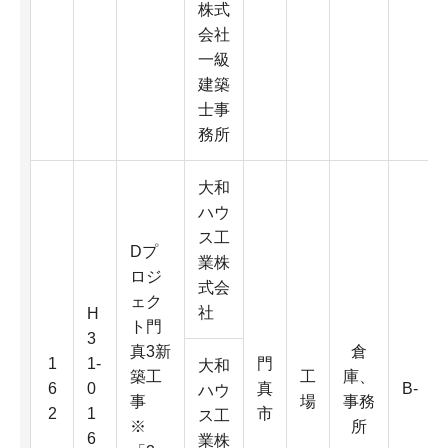
株式
会社
一級
建築
士事
務所
大和
ハウ
ス工
Dプ
業株
ロジ
式会
ェク
社
H
ト門
3
真3新
倉
1
1-
門
大和
築工
工
庫、
6
0
真
B-
ハウ
事
場
事務
2
1
市
ス工
※
所
6
業株