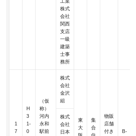
工業
株式
会社
関西
支店
一級
建築
士事
務所
株式
会社
金沢
組
（仮
H
称）
3
河内
物販
株式
東
集
1
1-
永和
店舗
会社
大
合
7
0
駅前
付き
B-
日本
阪
住