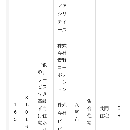
ファ
シリ
ティ
ーズ
株式
会社
青野
（仮
コー
称）
ポレ
サー
ーシ
ビス
ョン
H
付き
3
高齢
集
1
1-
株式
八
者向
合
共同
B
6
0
尾
会社
け住
住
住宅
+
5
1
市
ピー
宅あ
宅
6
ピー