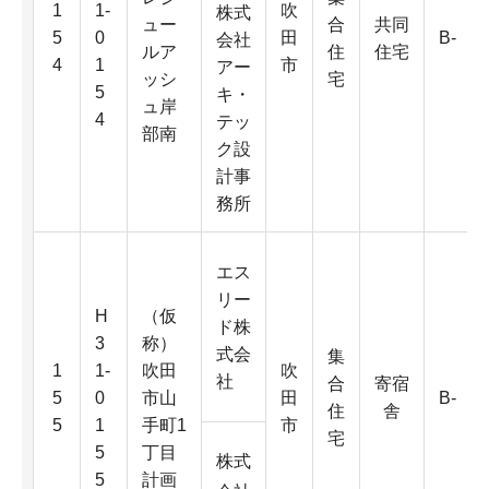
1
1-
吹
株式
ュー
合
共同
5
0
田
B-
会社
ルア
住
住宅
4
1
市
アー
ッシ
宅
5
キ・
ュ岸
4
テッ
部南
ク設
計事
務所
エス
リー
H
（仮
ド株
3
称）
式会
集
1
1-
吹田
吹
社
合
寄宿
5
0
市山
田
B-
住
舎
5
1
手町1
市
宅
5
丁目
株式
5
計画