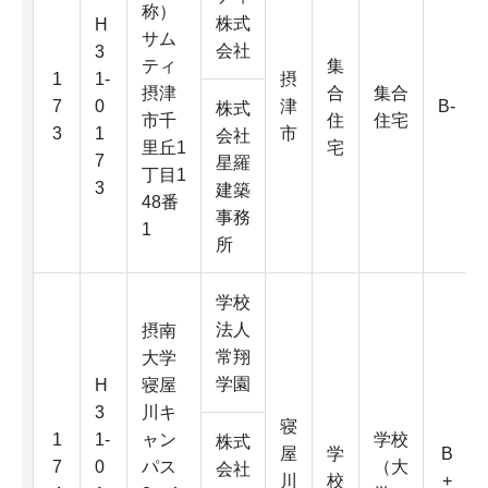
称）
株式
H
サム
会社
3
ティ
集
1
1-
摂
摂津
合
集合
7
0
津
B-
株式
市千
住
住宅
3
1
市
会社
里丘1
宅
7
星羅
丁目1
3
建築
48番
事務
1
所
学校
法人
摂南
常翔
大学
学園
H
寝屋
3
川キ
寝
1
1-
ャン
学校
株式
屋
学
B
7
0
パス
（大
会社
川
校
+