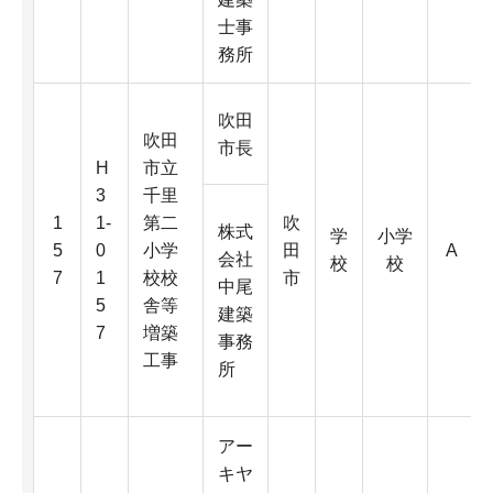
士事
務所
吹田
吹田
市長
H
市立
3
千里
1
1-
第二
吹
株式
学
小学
5
0
小学
田
A
会社
校
校
7
1
校校
市
中尾
5
舎等
建築
7
増築
事務
工事
所
アー
キヤ