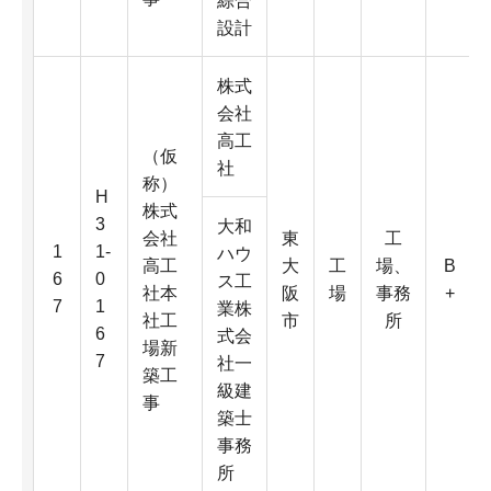
綜合
設計
株式
会社
高工
（仮
社
称）
H
株式
3
大和
会社
東
工
1
1-
ハウ
高工
大
工
場、
B
6
0
ス工
社本
阪
場
事務
+
7
1
業株
社工
市
所
6
式会
場新
7
社一
築工
級建
事
築士
事務
所