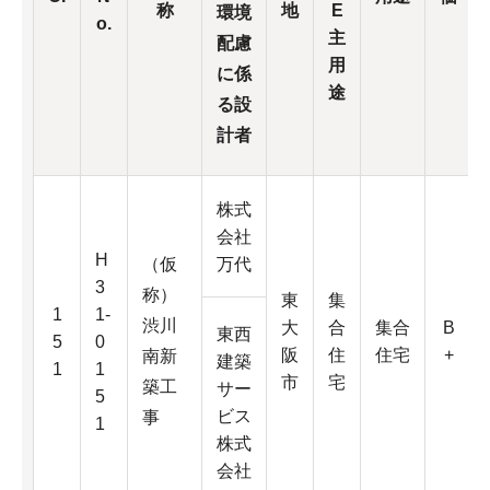
称
地
E
環境
o.
主
配慮
用
に係
途
る設
計者
株式
会社
H
（仮
万代
3
称）
東
集
1
1-
渋川
大
合
集合
B
東西
5
0
阪
住
住宅
+
南新
建築
1
1
市
宅
築工
サー
5
ビス
事
1
株式
会社