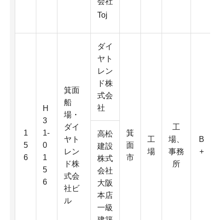
会社
Toj
ダイ
ヤト
レン
ド株
箕面
式会
船
社
H
場・
3
ダイ
工
1
1-
箕
高松
ヤト
工
場、
B
5
0
面
建設
レン
場
事務
+
6
1
市
株式
ド株
所
5
会社
式会
6
大阪
社ビ
本店
ル
一級
建築