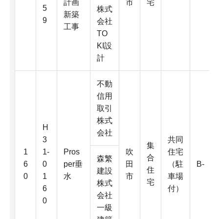
計画
市
宅
5
株式
新築
9
会社
工事
TO
KI設
計
不動
信用
取引
株式
H
会社
3
共同
集
1
1-
Pros
吹
住宅
合
森繁
6
0
per垂
田
（駐
B-
住
建設
0
1
水
市
車場
宅
株式
6
付）
会社
0
一級