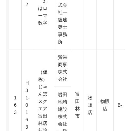
「3」
2
式会
はロ
社一
ーマ
級建
数字
築士
事務
所
賛栄
商事
株式
（仮
会社
称）
H
じゃ
3
んぼ
富
岩田
1
1-
物
スク
田
物販
地崎
6
0
販
B-
エア
林
店
建設
3
1
店
富田
市
株式
6
林店
会社
3
新築