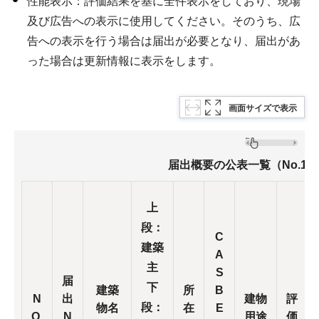
性能表示：評価結果を基に全件表示をしており、現場
及び広告への表示に使用してください。そのうち、広
告への表示を行う場合は届出が必要となり、届出があ
った場合は更新情報に表示をします。
画面サイズで表示
届出概要の公表一覧（No.151
上
段：
C
建築
A
主
S
届
下
建築
所
B
N
出
建物
評
段：
物名
在
E
O.
N
用途
価