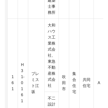
建築
士事
務所
大和
ハウ
ス工
業株
式会
社、
東急
H
不動
3
産株
プレ
集
1
1-
吹
式会
ミス
合
共同
6
0
田
A
社
ト江
住
住宅
1
1
市
坂
宅
6
不二
1
設計