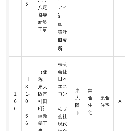
ぷり
5
八尾
アイ
都塚
計
新築
画・
工事
設計
研究
所
株式
会社
（仮
日本
H
称）
エス
3
東大
東
集
コン
1
1-
阪市
大
合
集合
6
0
神田
A
阪
住
住宅
6
1
町計
株式
市
宅
6
画新
会社
6
築工
現代
事