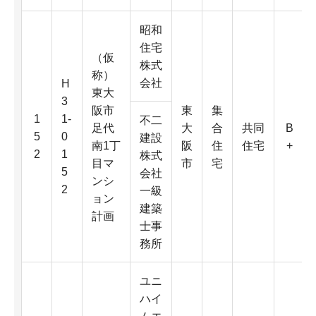
昭和
住宅
（仮
株式
称）
会社
H
東大
3
阪市
東
集
1
1-
不二
足代
大
合
共同
B
5
0
建設
南1丁
阪
住
住宅
+
2
1
株式
目マ
市
宅
5
会社
ンシ
2
一級
ョン
建築
計画
士事
務所
ユニ
ハイ