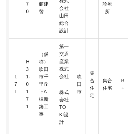
株式
7
館建
診療
会社
0
替
所
山田
総合
設計
第一
交通
（仮
産業
H
称）
株式
3
吹田
集
会社
1
1-
市千
吹
合
集合
B
7
0
里丘
田
住
住宅
+
1
1
下A
市
株式
宅
7
棟新
会社
1
築工
TO
事
KI設
計