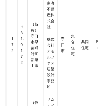
南海
不動
産株
式会
（仮
社
H
称）
3
守口
集
1
1-
守
株式
市早
合
共同
B
7
0
口
会社
苗町
住
住宅
+
2
1
市
アモ
計画
宅
7
ルフ
新築
2
ァス
工事
建築
設計
事務
所
サム
（仮
ティ