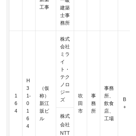
一級
工事
建築
士事
務所
株式
会社
ミラ
イ
ト・
テク
H
ノロ
3
（仮
事務
ジー
1
1-
称）
吹
事
所、
B
ズ
6
0
新江
田
務
飲食
+
4
1
坂ビ
市
所
店、
株式
6
ル
工場
会社
4
NTT