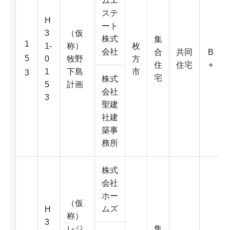
ムエ
ステ
H
ート
3
（仮
株式
集
1
1-
称）
枚
会社
合
共同
B
5
0
牧野
方
住
住宅
+
1
下島
市
3
宅
株式
5
計画
会社
3
聖建
社建
築事
務所
株式
会社
ホー
（仮
ムズ
H
称）
3
レジ
集