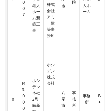
0
院
株式
老人
人ホ
市
0
会社
ホー
ーム
7
アミ
ム新
ー建
築工
築事
事
2
務所
ホシ
デン
株式
ホシ
会社
R
デン
3-
本社
八
事
3
0
事務
B
8
2号
尾
務
0
所
+
館新
市
所
0