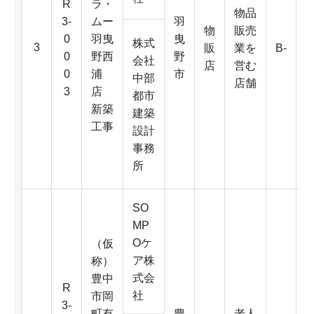
R
ラ・
物品
3-
ムー
羽
物
販売
3
0
羽曳
曳
株式
3
販
業を
B-
0
野西
野
会社
店
営む
0
浦
市
中部
店舗
3
店
都市
新築
建築
工事
設計
2
事務
所
SO
MP
Oケ
（仮
ア株
称）
式会
豊中
R
社
市岡
3-
町有
豊
老人
3