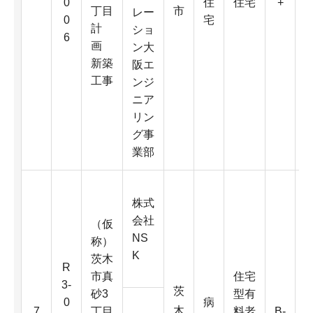
0
住
住宅
+
丁目
市
レー
0
宅
計
ショ
6
画
ン大
新築
阪エ
工事
4
ンジ
ニア
リン
グ事
業部
株式
会社
（仮
NS
称）
K
茨木
R
市真
住宅
3-
茨
砂3
型有
3
0
病
木
7
丁目
料老
B-