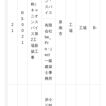
ン・
称）
スパ
キャ
イス
R
ニオ
3-
ンス
泉
3
2
0
工
有限
パイ
南
工場
B-
1
0
場
会社
ス第
市
2
be_
2工
1
Pr
場新
o・j
築工
ect
事
2
一級
建築
士事
務所
岸小
三郎