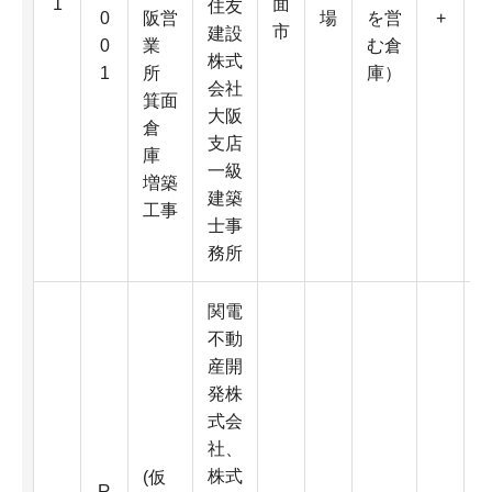
1
面
住友
0
阪営
場
を営
+
市
建設
0
業
む倉
株式
1
所
庫）
会社
箕面
大阪
倉
2
支店
庫
一級
増築
建築
工事
士事
務所
関電
不動
産開
発株
式会
社、
株式
(仮
R