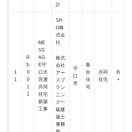
計
SH
U株
式会
社
ME
SS
R
AG
株式
3-
E守
集
会社
守
3
1
0
口大
合
共同
B
アー
口
1
0
宮通
住
住宅
+
スプ
市
1
共同
宅
ラン
1
住宅
ニン
新築
グ一
工事
級建
4
築士
事務
所