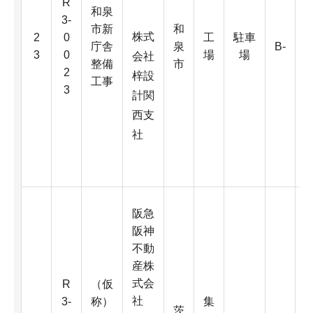
R
和泉
3-
市新
和
3
株式
2
0
工
駐車
庁舎
泉
B-
3
0
場
場
会社
整備
市
2
梓設
工事
3
計関
西支
2
社
阪急
阪神
不動
産株
式会
R
（仮
社
3-
称）
集
茨
3