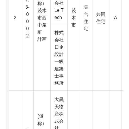
会社
称）
3-
集
Le T
茨木
茨
3
0
合
共同
ech
2
市西
木
A
0
住
住宅
中条
市
0
宅
町
株式
2
計画
会社
日企
2
設計
一級
建築
士事
務所
大黒
天物
産株
(仮
式会
称）
社