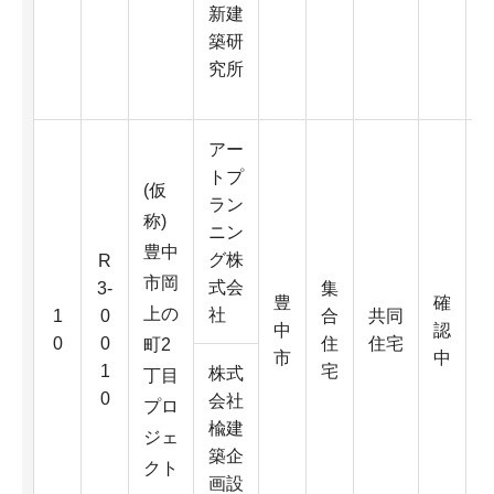
新建
2
築研
究所
アー
トプ
(仮
ラン
称)
ニン
豊中
グ株
R
市岡
式会
3-
集
豊
確
上の
社
1
0
合
共同
中
認
0
0
住
住宅
町2
市
中
1
宅
株式
丁目
0
会社
プロ
楡建
ジェ
築企
クト
画設