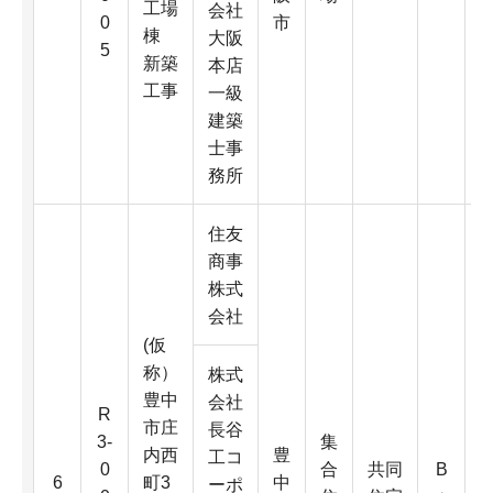
工場
会社
0
市
棟
大阪
5
新築
本店
工事
一級
2
建築
士事
務所
住友
商事
株式
会社
(仮
称）
株式
豊中
会社
R
市庄
長谷
3-
集
内西
豊
3
工コ
0
合
共同
B
6
町3
中
ーポ