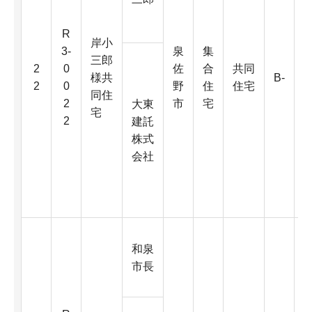
R
岸小
3-
泉
集
三郎
3
2
0
佐
合
共同
様共
B-
2
0
野
住
住宅
同住
2
市
宅
大東
宅
2
建託
株式
会社
2
和泉
市長