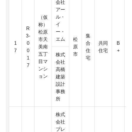
会社
アー
ル・
（仮
イ
称）
R
ー・
松原
3-
集
エム
市天
松
3
1
0
合
共同
B
美南
原
7
0
住
住宅
+
五丁
市
株式
1
宅
目マ
会社
7
ンシ
高橋
ョン
建築
2
設計
事務
所
株式
会社
プレ