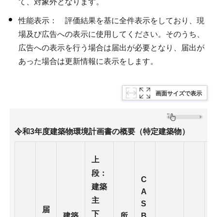
て、対象外となります。
性能表示： 評価結果を基に全件表示をしており、現
場及び広告への表示に使用してください。そのうち、
広告への表示を行う場合は届出が必要となり、届出が
あった場合は更新情報に表示をします。
画面サイズで表示
令和3年度建築物環境計画書の概要（特定建築物）
上
段：
C
建築
A
主
S
届
下
建築
所
B