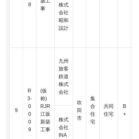
築工
8
株式
事
会社
昭和
2
設計
九州
旅客
鉄道
株式
R
(仮
会社
3-
称)
集
吹
3
0
RJR
合
共同
B
9
田
0
江坂
住
住宅
+
市
株式
0
新築
宅
会社
9
工事
INA