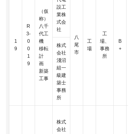
設工
（仮
業株
称）
式会
R
八千
社
3-
代工
工
八
3
1
0
機
工
場、
B
尾
株式
9
0
移転
場
事務
+
市
会社
1
計
所
淺沼
9
画
組一
新築
級建
工事
4
築士
事務
所
株式
会社