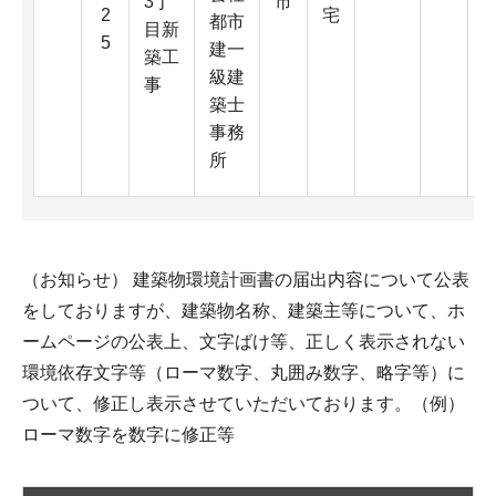
3丁
市
2
宅
都市
目新
5
建一
築工
級建
事
築士
5
事務
所
（お知らせ） 建築物環境計画書の届出内容について公表
をしておりますが、建築物名称、建築主等について、ホ
ームページの公表上、文字ばけ等、正しく表示されない
環境依存文字等（ローマ数字、丸囲み数字、略字等）に
ついて、修正し表示させていただいております。（例）
ローマ数字を数字に修正等