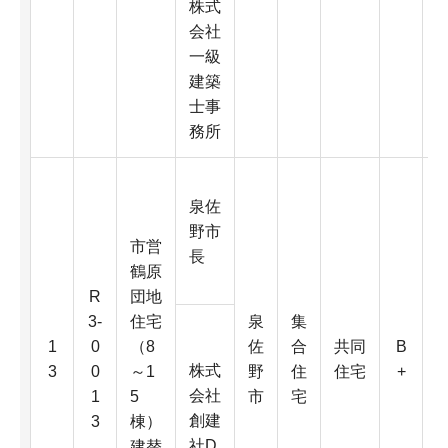
株式
会社
一級
建築
士事
務所
泉佐
野市
市営
長
鶴原
R
団地
3-
住宅
泉
集
3
1
0
（8
佐
合
共同
B
株式
3
0
～1
野
住
住宅
+
会社
1
5
市
宅
創建
3
棟）
社D
建替