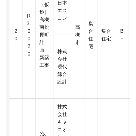
日本
（仮
エス
称）
R
コン
高槻
3-
集
南松
高
3
2
0
合
集合
B
原町
槻
0
0
住
住宅
+
計
市
2
宅
画
株式
0
新築
会社
工事
現代
2
綜合
設計
株式
会社
キャ
ニオ
(仮