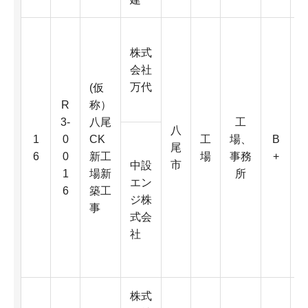
株式
会社
万代
(仮
R
称）
3-
八尾
工
八
1
0
CK
工
場、
B
尾
6
0
新工
場
事務
+
市
2
中設
1
場新
所
エン
6
築工
ジ株
事
式会
社
株式