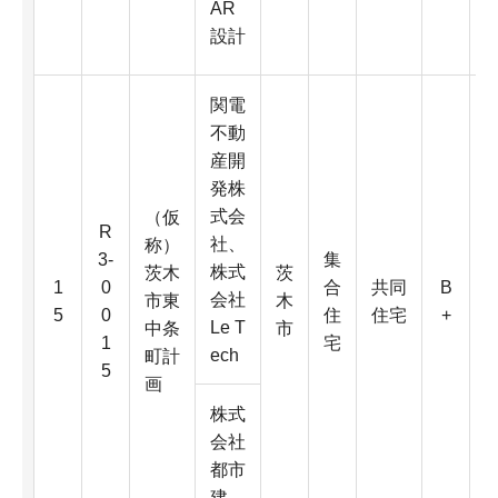
AR
設計
関電
不動
産開
発株
式会
（仮
R
社、
称）
3-
集
株式
茨木
茨
3
1
0
合
共同
B
会社
市東
木
5
0
住
住宅
+
Le T
中条
市
1
宅
ech
町計
5
画
株式
2
会社
都市
建