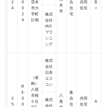
2
0
茨木
合
共同
B
木
4
0
市大
住
住宅
+
市
2
手町
宅
株式
4
計画
会社
IAO
プラ
2
ンニ
ング
株式
会社
日本
（仮
エス
称）
コン
R
八尾
3-
集
市桜
八
3
2
0
合
共同
株式
ケ丘
尾
A
5
0
住
住宅
会社