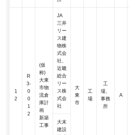
JA
三井
リー
ス建
物株
式会
社、
(仮
近畿
称)
総合
R
大東
リー
3-
工
市物
大
3
ス株
1
0
工
場、
流倉
東
A
式会
2
0
場
事務
庫計
市
社
1
所
画
2
新築
大末
工事
建設
2