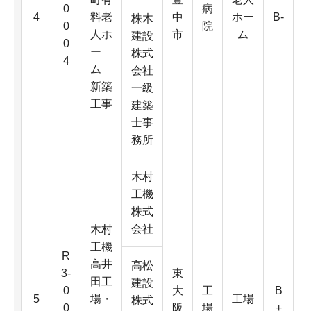
0
病
4
料老
中
ホー
B-
株木
0
院
人ホ
市
ム
建設
0
ー
株式
4
ム
会社
新築
一級
工事
2
建築
士事
務所
木村
工機
株式
会社
木村
工機
R
高井
高松
3-
東
田工
3
建設
0
大
工
B
5
場・
工場
株式
0
阪
場
+