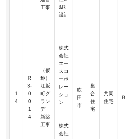
&R
工事
4
設計
株式
会社
エー
（仮
スコ
R
称）
ーポ
3-
江坂
集
レー
吹
3
1
0
町グ
合
共同
ショ
田
B-
4
0
ラン
住
住宅
ン
市
1
デ
宅
4
新築
工事
株式
会社
2