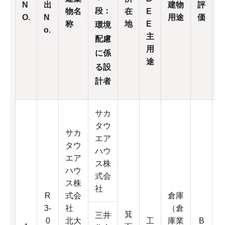
N
出
建物
評
段：
物名
在
E
O.
N
用途
価
称
地
E
環境
o.
主
配慮
用
に係
途
る設
計者
サカ
タウ
サカ
エア
タウ
ハウ
エア
ス株
ハウ
式会
ス株
社
R
式会
倉庫
3-
社
（倉
箕
3
三井
0
北大
工
庫業
B