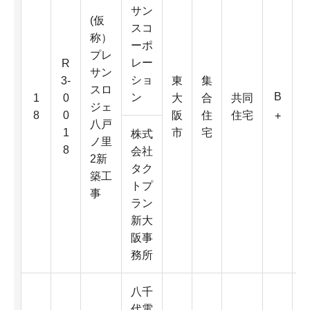
サン
(仮
スコ
称）
ーポ
プレ
レー
R
サン
ショ
3-
東
集
スロ
3
B
ン
1
0
大
合
共同
ジェ
8
0
阪
住
住宅
+
八戸
1
市
宅
株式
ノ里
8
会社
2新
タク
築工
トプ
事
2
ラン
新大
阪事
務所
八千
代電