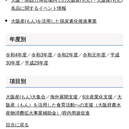
大阪・関西万博会場内での大阪産(もん)・大阪産(もん)
名品に関するイベント情報
大阪産(もん)を活用した脱炭素化推進事業
年度別
令和4年度
／
令和3年度
／
令和2年度
／
令和元年度
／
平成
30年度
／
平成29年度
項目別
大阪産(もん)大集合
／
海外展開支援
／
6次産業化支援
／
大
阪産（もん）を活用した食育活動への支援（大阪府農水
産物消費拡大事業補助金）
/
府内周遊促進
目次に戻る