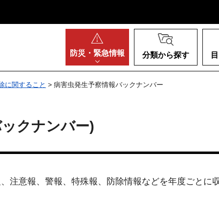
阪府
防災・
緊急情報
分類から探す
目
除に関すること
> 病害虫発生予察情報バックナンバー
バックナンバー)
た予報、注意報、警報、特殊報、防除情報などを年度ごとに