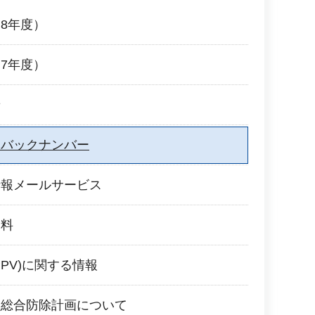
8年度）
7年度）
せ
報バックナンバー
情報メールサービス
資料
PV)に関する情報
虫総合防除計画について