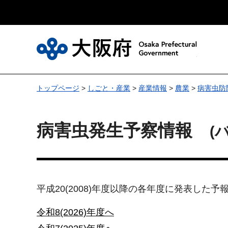
大
トップページ
>
しごと・産業
>
産業情報
>
農業
>
病害虫防
病害虫発生予察情報
(
平成20(2008)年度以降の各年度に発表し
令和8(2026)年度へ