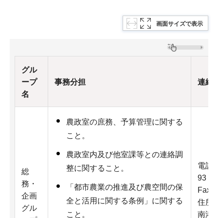
画面サイズで表示
グル
ープ
事務分担
連絡
名
農政室の庶務、予算管理に関する
こと。
農政室内及び他室課等との連絡調
電話：0
整に関すること。
総
93
務・
「都市農業の推進及び農空間の保
Fax：
企画
全と活用に関する条例」に関する
住所：
グル
南港北
こと。