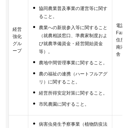
協同農業普及事業の運営等に関す
ること。
電話：0
農業への新規参入等に関すること
経営
Fax：
（就農相談窓口、準農家制度およ
強化
住所：
グル
び就農準備資金・経営開始資金
南港北
ープ
等）。
舎（
農地中間管理事業に関すること。
農の福祉の連携（ハートフルアグ
リ）に関すること。
経営所得安定対策に関すること。
市民農園に関すること。
病害虫発生予察事業（植物防疫法