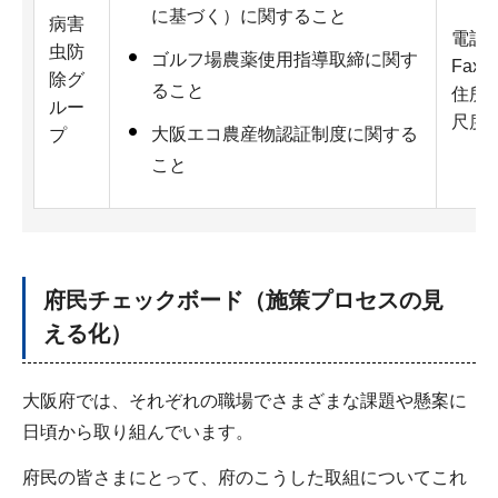
に基づく）に関すること
病害
電話：0
虫防
ゴルフ場農薬使用指導取締に関す
Fax：
除グ
ること
住所：
ルー
尺度4
大阪エコ農産物認証制度に関する
プ
こと
府民チェックボード（施策プロセスの見
える化）
大阪府では、それぞれの職場でさまざまな課題や懸案に
日頃から取り組んでいます。
府民の皆さまにとって、府のこうした取組についてこれ