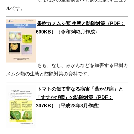
ルです。
果樹カメムシ類 生態と防除対策（PDF：
600KB）
（
令和3年3月作成
）
もも、なし、みかんなどを加害する果樹カ
メムシ類の生態と防除対策の資料です。
トマト
の似て非なる病害「葉かび病」と
「すすかび病」の防除対策（PDF：
307KB）
（
平成28年3月作成
）