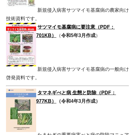
新規侵入病害サツマイモ基腐病の農家向け
技術資料です。
サツマイモ基腐病に要注意（PDF：
701KB）
（
令和5年3月作成
）
新規侵入病害サツマイモ基腐病の一般向け
啓発資料です。
タマネギべと病 生態と防除（PDF：
977KB）
（令和4年3月作成）
たまねぎの重要病害べと病の防除マニュア