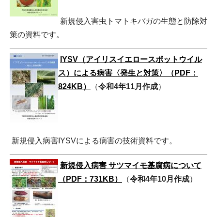
新規侵入害虫トマトキバガの生態と防除対
策の資料です。
IYSV（アイリスイエロースポットウイル
ス）による病害〈発生と対策〉（PDF：
824KB）
（
令和4年11月作成
）
新規侵入病害IYSVによる病害の技術資料です。
新規侵入病害 サツマイモ基腐病について
（PDF：731KB）
（
令和4年10月作成
）