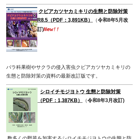
クビアカツヤカミキリの生態と防除対策
R8.5（PDF：3,891KB）
（
令和8年5月改
New!!
訂)
バラ科果樹やサクラの侵入害虫クビアカツヤカミキリの
生態と防除対策の資料の最新改訂版です。
シロイチモジヨトウ 生態と防除対策
（PDF：1,387KB）
（
令和8年3月改訂)
数多くの野菜を加害するシロイチモジヨトウの生態と防