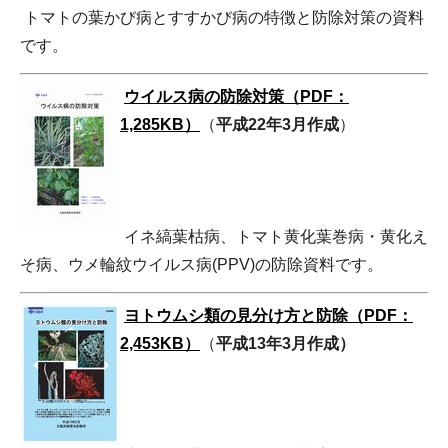
トマトの葉かび病とすすかび病の特徴と防除対策の資料
です。
ウイルス病の防除対策（PDF：
1,285KB）
（
平成22年3月作成
）
イネ縞葉枯病、トマト黄化葉巻病・黄化え
そ病、ウメ輪紋ウイルス病(PPV)の防除資料です。
ヨトウムシ類の見分け方と防除（PDF：
2,453KB）
（
平成13年3月作成）