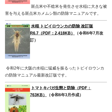
斑点米や不稔米を発生させ水稲に大きな被
害を与える斑点米カメムシ類の防除マニュアルです。
水稲 トビイロウンカの防除 改訂版
R6.7（PDF：2,418KB）
（令和6年7月改
訂）
令和2年に大阪の水稲に猛威を振るったトビイロウンカ
の防除マニュアル最新改訂版です。
トマトキバガ生態と防除（PDF：
763KB）
（令和6年3月作成）