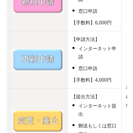
窓口申請
【手数料】6,000円
【申請方法】
インターネット申
請
窓口申請
【手数料】4,000円
手
【提出方法】
各
だ
インターネット提
出
郵送もしくは窓口