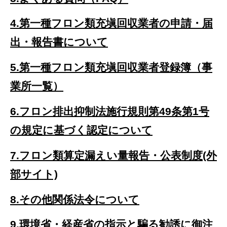
4.
第一種フロン類充塡回収業者の申請・届
出・報告書について
5.
第一種フロン類充塡回収業者登録簿（事
業所一覧）
6.
フロン排出抑制法施行規則第49条第1号
の規定に基づく認定について
7.
フロン類算定漏えい量報告・公表制度(外
部サイト)
8.
その他関係法令について
9.
環境省・経産省の指示と騙る勧誘に御注