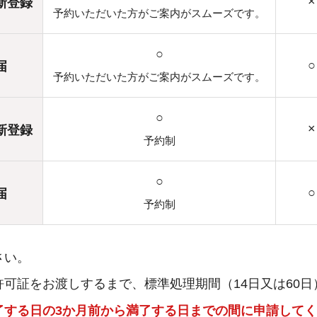
×
新登録
予約いただいた方がご案内がスムーズです。
○
○
届
予約いただいた方がご案内がスムーズです。
○
×
新登録
予約制
○
○
届
予約制
さい。
可証をお渡しするまで、標準処理期間（14日又は60
了する日の3か月前から
満了する日までの間に
申請してく