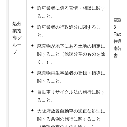
許可業者に係る苦情・相談に関す
ること。
電話：06
処分
3
許可業者の行政処分に関するこ
業指
Fax：0
と。
導グ
住所：
ルー
廃棄物が地下にある土地の指定に
南港北
プ
関すること（他課分掌のものを除
舎（さ
く。）。
廃棄物再生事業者の登録・指導に
関すること。
自動車リサイクル法の施行に関す
ること。
大阪府放置自動車の適正な処理に
関する条例の施行に関すること
（他課分掌のものを除く。）。