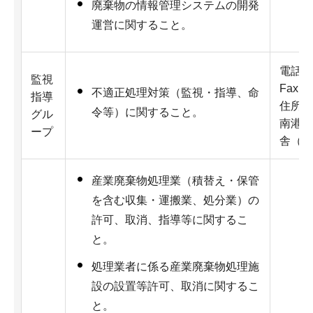
廃棄物の情報管理システムの開発
運営に関すること。
電話：0
監視
Fax：0
不適正処理対策（監視・指導、命
指導
住所：
令等）に関すること。
グル
南港北
ープ
舎（さ
産業廃棄物処理業（積替え・保管
を含む収集・運搬業、処分業）の
許可、取消、指導等に関するこ
と。
処理業者に係る産業廃棄物処理施
設の設置等許可、取消に関するこ
と。