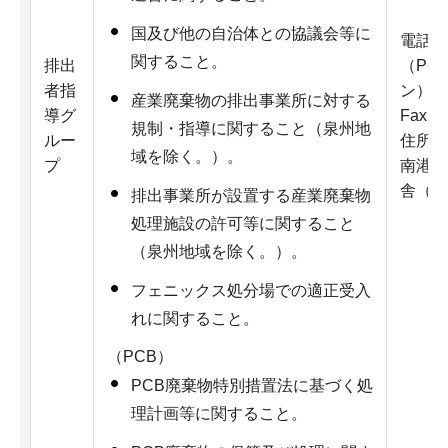
国及び他の自治体との協議会等に
電話：
関すること。
排出
（PCB
者指
ン） 0
産業廃棄物の排出事業所に対する
導グ
Fax：0
規制・指導に関すること（泉州地
ルー
住所：
域を除く。）。
プ
南港北
舎（さ
排出事業所が設置する産業廃棄物
処理施設の許可等に関すること
（泉州地域を除く。）。
フェニックス処分場での適正受入
れに関すること。
（PCB）
PCB廃棄物特別措置法に基づく処
理計画等に関すること。