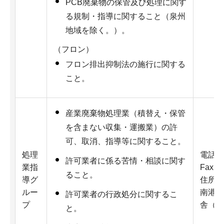
PCB廃棄物の保管及び処理に関す
る規制・指導に関すること（泉州
地域を除く。）。
（フロン）
フロン排出抑制法の施行に関する
こと。
産業廃棄物処理業（積替え・保管
を含まない収集・運搬業）の許
可、取消、指導等に関すること。
処理
電話：0
許可業者に係る苦情・相談に関す
業指
Fax：0
ること。
導グ
住所：
ルー
南港北
許可業者の行政処分に関するこ
プ
舎（さ
と。