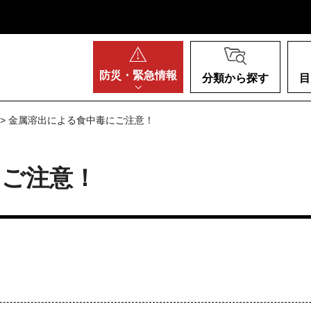
阪府
防災・
緊急情報
分類から探す
目
> 金属溶出による食中毒にご注意！
にご注意！