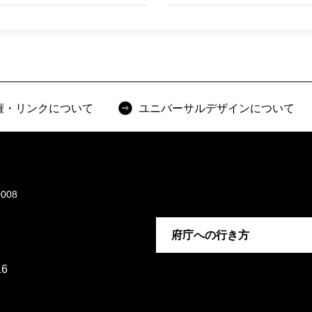
権・リンクについて
ユニバーサルデザインについて
008
府庁への行き方
6