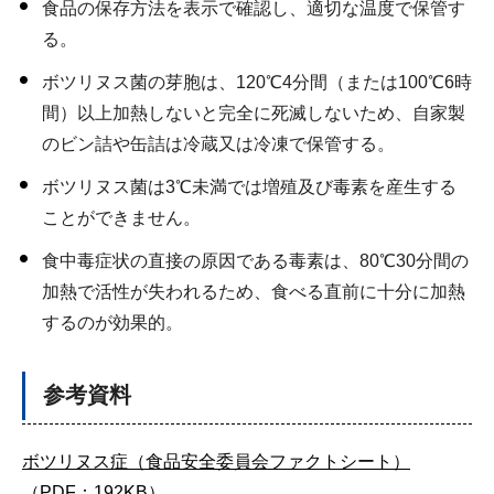
食品の保存方法を表示で確認し、適切な温度で保管す
る。
ボツリヌス菌の芽胞は、120℃4分間（または100℃6時
間）以上加熱しないと完全に死滅しないため、自家製
のビン詰や缶詰は冷蔵又は冷凍で保管する。
ボツリヌス菌は3℃未満では増殖及び毒素を産生する
ことができません。
食中毒症状の直接の原因である毒素は、80℃30分間の
加熱で活性が失われるため、食べる直前に十分に加熱
するのが効果的。
参考資料
ボツリヌス症（食品安全委員会ファクトシート）
（PDF：192KB）