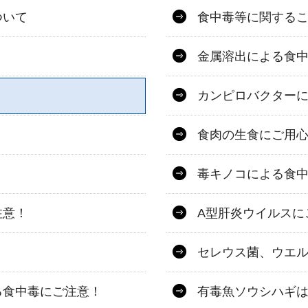
ついて
食中毒等に関する
金属溶出による食
カンピロバクター
食肉の生食にご用
毒キノコによる食
注意！
A型肝炎ウイルスに
セレウス菌、ウエ
る食中毒にご注意！
有毒魚ソウシハギ