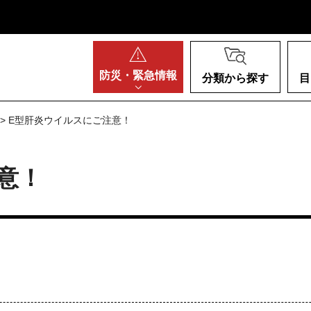
阪府
防災・
緊急情報
分類から探す
目
> E型肝炎ウイルスにご注意！
意！