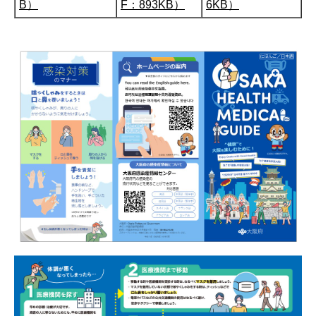
B）
F：893KB）
6KB）