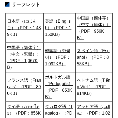
リーフレット
中国語（簡体字）
日本語（にほん
英語（Einglis
（中文（简体））
ご）（PDF：1,48
h）（PDF：1,
（PDF：956K
9KB）
150KB）
B）
中国語（繁体字）
韓国語（한국
スペイン語（Esp
（中文（繁體））
어）（PDF：
añol）（PDF：8
（PDF：1,067K
1,092KB）
58KB）
B）
ポルトガル語
フランス語（Fran
ベトナム語（Tiến
（Português）
çais）（PDF：89
g Việt ）（PDF：
（PDF：853K
0KB）
914KB）
B）
タイ語（ภาษาไท
タガログ語（T
アラビア語（العرب
ย）（PDF：856K
agalog）（PD
ية）（PDF：1,02