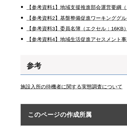
【参考資料1】地域支援推進部会運営要綱（ワ
【参考資料2】基盤整備促進ワーキンググル
【参考資料3】委員名簿（エクセル：16KB
【参考資料4】地域生活促進アセスメント事業
参考
施設入所の待機者に関する実態調査について
このページの作成所属