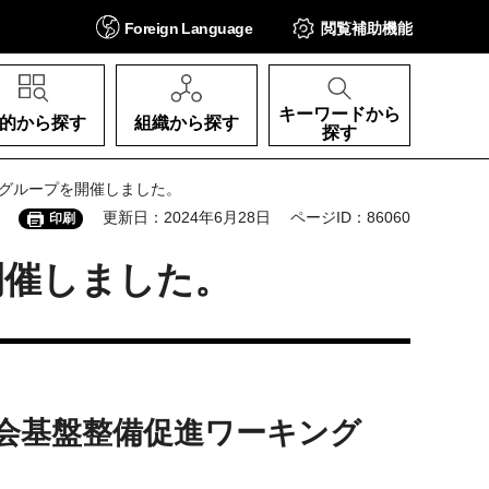
Foreign
Language
閲覧補助
機能
キーワードから
的から探す
組織から探す
探す
ググループを開催しました。
更新日：2024年6月28日
ページID：86060
印刷
開催しました。
部会基盤整備促進ワーキング