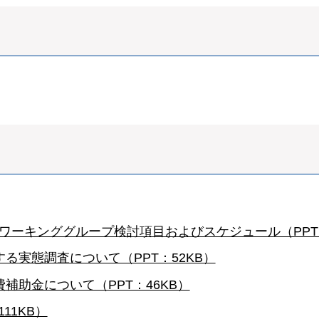
進ワーキンググループ検討項目およびスケジュール（PPT：
る実態調査について（PPT：52KB）
補助金について（PPT：46KB）
11KB）