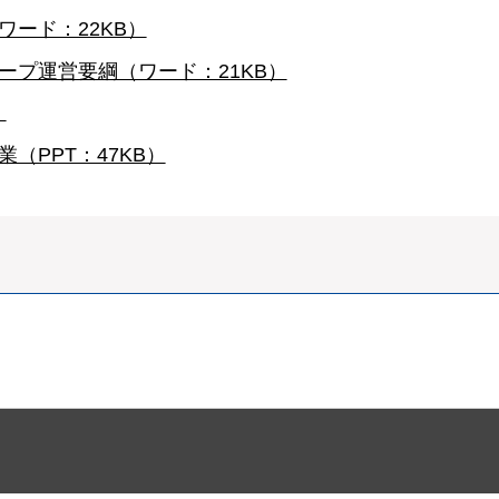
ード：22KB）
ープ運営要綱（ワード：21KB）
）
（PPT：47KB）