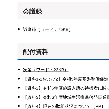
会議録
議事録（ワード：75KB）
配付資料
次第（ワード：23KB）
【資料1-1および2】令和5年度基盤整備促
【資料2】令和5年度施設入所の待機者に関す
【資料3】令和6年度地域生活推進啓発事業費
【資料4】現在の取組状況について（PPT：1