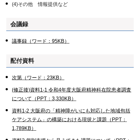
(4)その他 情報提供など
会議録
議事録（ワード：95KB）
配付資料
次第（ワード：23KB）
(修正後)資料1-1 令和4年度大阪府精神科在院患者調査
について（PPT：3,330KB）
資料1-2 大阪府の「精神障がいにも対応した地域包括
ケアシステム」の構築における現状と課題（PPT：
1,789KB）