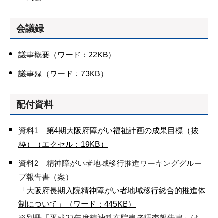
会議録
議事概要（ワード：22KB）
議事録（ワード：73KB）
配付資料
資料1
第4期大阪府障がい福祉計画の成果目標（抜
粋）（エクセル：19KB）
資料2 精神障がい者地域移行推進ワーキンググルー
プ報告書（案）
「大阪府長期入院精神障がい者地域移行総合的推進体
制について」（ワード：445KB）
※別冊「平成27年度精神科在院患者調査報告書」は、