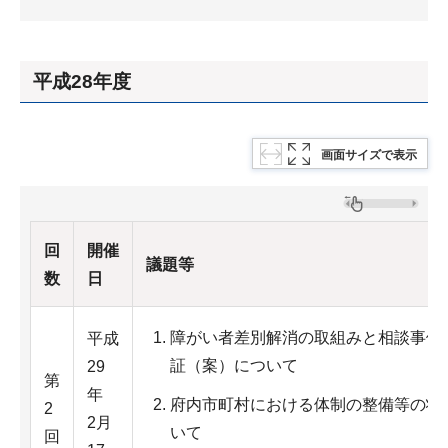
平成28年度
画面サイズで表示
回
開催
議題等
数
日
障がい者差別解消の取組みと相談事例
平成
証（案）について
29
第
年
府内市町村における体制の整備等の状
2
2月
いて
回