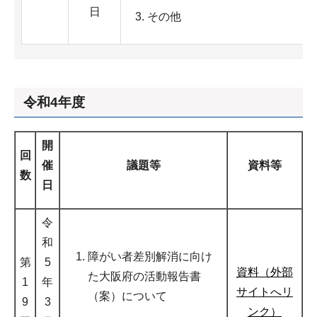
日
その他
令和4年度
開
回
催
議題等
資料等
数
日
令
和
障がい者差別解消に向け
第
5
資料（外部
た大阪府の活動報告書
1
年
サイトへリ
（案）について
9
3
ンク）