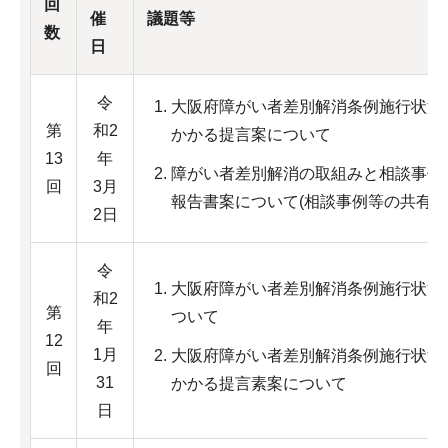
回
催
議題等
数
日
令
大阪府障がい者差別解消条例施行状況
第
和2
かかる提言案について
13
年
障がい者差別解消の取組みと相談事例
回
3月
報告書案について(相談事例等の共有)
2日
令
大阪府障がい者差別解消条例施行状況
和2
第
ついて
年
12
1月
大阪府障がい者差別解消条例施行状況
回
31
かかる提言素案について
日