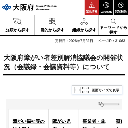
大阪府
緊急情報
Language
閲覧補助
キーワードから
分類から探す
目的から探す
組織から探す
探す
更新日：2026年7月31日
ページID：31063
大阪府障がい者差別解消協議会の開催状
況（会議録・会議資料等）について
画面サイズで表示
障がい福祉等の
障がい児
事業者・施
研修