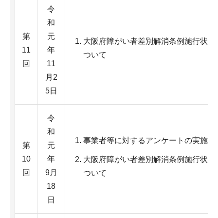
令
和
第
元
大阪府障がい者差別解消条例施行状況
11
年
ついて
回
11
月2
5日
令
和
事業者等に対するアンケートの実施に
第
元
10
年
大阪府障がい者差別解消条例施行状況
回
9月
ついて
18
日