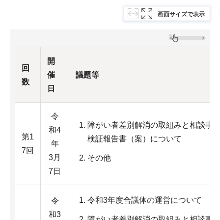
画面サイズで表示
開
回
催
議題等
数
日
令
障がい者差別解消の取組みと相談事
和4
第1
検証報告書（案）について
年
7回
3月
その他
7日
令和3年度合議体の運営について
令
和3
障がい者差別解消の取組みと相談事