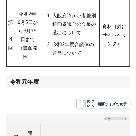
令和2年
大阪府障がい者差別
第
6月5日か
解消協議会の会長の
資料（外部
1
ら6月15
選出について
サイトへリ
4
日まで
ンク）
令和2年度合議体の
回
（書面開
運営について
催）
令和元年度
画面サイズで表示
開