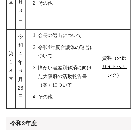
回
月
その他
8
日
会長の選出について
令
和
令和4年度合議体の運営に
第
4
ついて
資料（外部
1
年
サイトへリ
障がい者差別解消に向け
8
6
ンク）
た大阪府の活動報告書
回
月
（案）について
23
日
その他
令和3年度