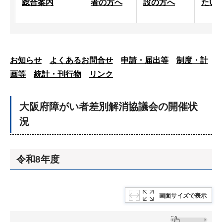
総合案内
者の方へ
設の方へ
たい
お知らせ
よくあるお問合せ
申請・届出等
制度・計
画等
統計・刊行物
リンク
大阪府障がい者差別解消協議会の開催状
況
令和8年度
画面サイズで表示