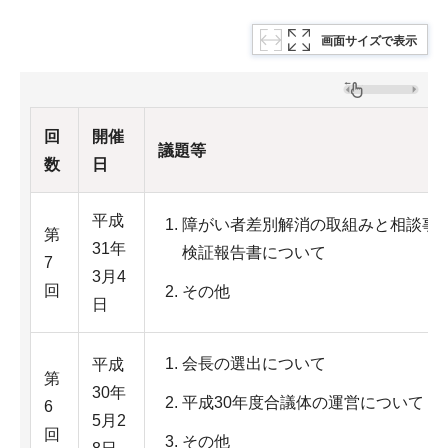
画面サイズで表示
回
開催
議題等
数
日
平成
障がい者差別解消の取組みと相談事
第
31年
検証報告書について
7
3月4
回
その他
日
会長の選出について
平成
第
30年
平成30年度合議体の運営について
6
5月2
回
その他