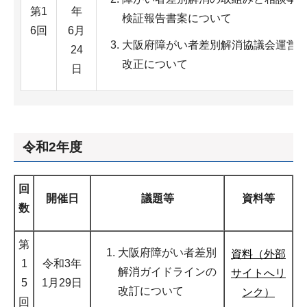
第1
年
検証報告書案について
6回
6月
大阪府障がい者差別解消協議会運営
24
改正について
日
令和2年度
回
開催日
議題等
資料等
数
第
大阪府障がい者差別
資料（外部
1
令和3年
解消ガイドラインの
サイトへリ
5
1月29日
改訂について
ンク）
回