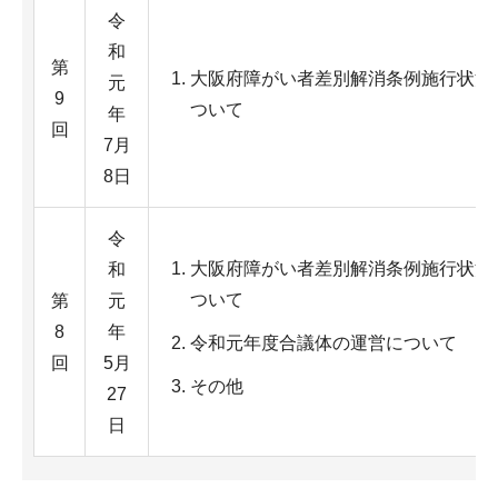
令
和
第
大阪府障がい者差別解消条例施行状況
元
9
ついて
年
回
7月
8日
令
大阪府障がい者差別解消条例施行状況
和
ついて
第
元
8
年
令和元年度合議体の運営について
回
5月
その他
27
日