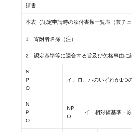
請書
本表（認定申請時の添付書類一覧表（兼チェ
1 寄附者名簿（注）
2 認定基準等に適合する旨及び欠格事由に
N
P
イ、ロ、ハのいずれか1つ
O
N
NP
P
イ 相対値基準・原
O
O