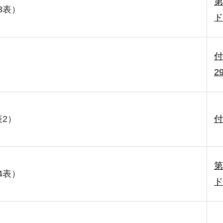
第
3表）
ド
付
2
2）
付
第
4表）
ド