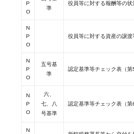
P
役員等に対する報酬等の状
準
O
N
P
役員等に対する資産の譲渡
O
N
五号基
P
認定基準等チェック表（第
準
O
六、
N
P
七、八
認定基準等チェック表（第6
O
号基準
N