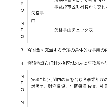
所轄税務署長等から交付を
P
事及び市区町村長から交付
O
欠格事
由
N
P
欠格事由チェック表
O
3 寄附金を充当する予定の具体的な事業の
4 権限移譲市町村の各区域のみに事務所を
N
実績判定期間内の日を含む各事業年度
P
対照表、財産目録、年間役員名簿、社
O
N