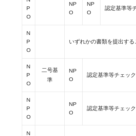
NP
NP
P
認定基準等
O
O
O
N
P
いずれかの書類を提出する
O
N
二号基
NP
P
認定基準等チェック
O
準
O
N
NP
P
認定基準等チェック
O
O
N