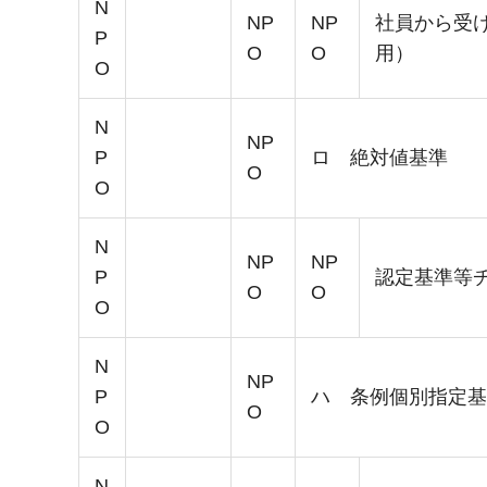
N
NP
NP
社員から受
P
O
O
用）
O
N
NP
P
ロ 絶対値基準
O
O
N
NP
NP
P
認定基準等
O
O
O
N
NP
P
ハ 条例個別指定基
O
O
N