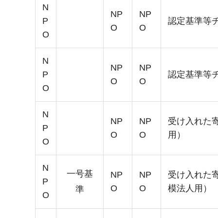
N
NP
NP
P
認定基準等
O
O
O
N
NP
NP
P
認定基準等
O
O
O
N
NP
NP
受け入れた
P
O
O
用）
O
N
一号基
NP
NP
受け入れた
P
O
O
模法人用）
準
O