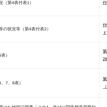
況（第4表付表1）
付
付
等の状況等（第4表付表2）
ド
第
5表）
2
第
、7、8表）
（