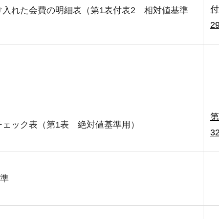
付
け入れた会費の明細表（第1表付表2 相対値基準
2
第
チェック表（第1表 絶対値基準用）
3
準