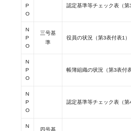
P
認定基準等チェック表（第
O
N
三号基
P
役員の状況（第3表付表1）
準
O
N
P
帳簿組織の状況（第3表付表
O
N
P
認定基準等チェック表（第
O
N
四号基