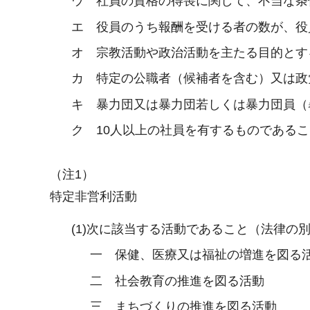
ウ 社員の資格の得喪に関して、不当な条
エ 役員のうち報酬を受ける者の数が、役
オ 宗教活動や政治活動を主たる目的とす
カ 特定の公職者（候補者を含む）又は政
キ 暴力団又は暴力団若しくは暴力団員（
ク 10人以上の社員を有するものであるこ
（注1）
特定非営利活動
(1)次に該当する活動であること（法律の
一 保健、医療又は福祉の増進を図る
二 社会教育の推進を図る活動
三 まちづくりの推進を図る活動