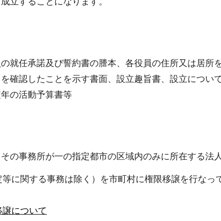
て成立することになります。
の就任承諾及び誓約書の謄本、各役員の住所又は居所を
とを確認したことを示す書面、設立趣旨書、設立につい
翌年の活動予算書等
（その事務所が一の指定都市の区域内のみに所在する法
定等に関する事務は除く）を市町村に権限移譲を行なっ
移譲について