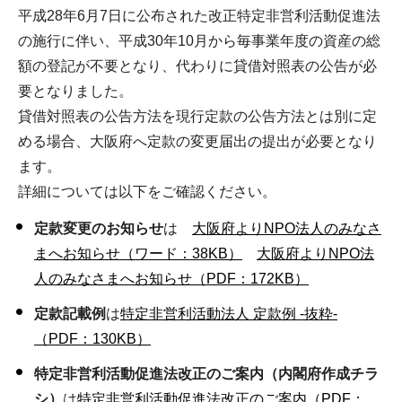
平成28年6月7日に公布された改正特定非営利活動促進法
の施行に伴い、平成30年10月から毎事業年度の資産の総
額の登記が不要となり、代わりに貸借対照表の公告が必
要となりました。
貸借対照表の公告方法を現行定款の公告方法とは別に定
める場合、大阪府へ定款の変更届出の提出が必要となり
ます。
詳細については以下をご確認ください。
定款変更のお知らせ
は
大阪府よりNPO法人のみなさ
まへお知らせ（ワード：38KB）
大阪府よりNPO法
人のみなさまへお知らせ（PDF：172KB）
定款記載例
は
特定非営利活動法人 定款例 -抜粋-
（PDF：130KB）
特定非営利活動促進法改正のご案内（内閣府作成チラ
シ）
は
特定非営利活動促進法改正のご案内（PDF：