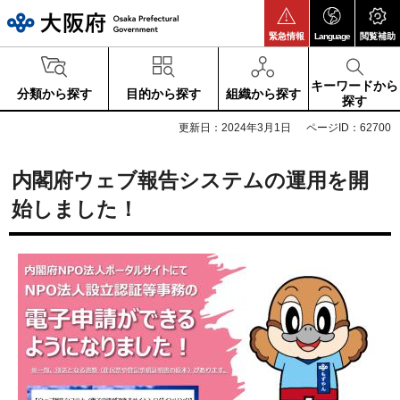
大阪府
緊急情報
Language
閲覧補助
キーワードから
分類から探す
目的から探す
組織から探す
探す
更新日：2024年3月1日
ページID：62700
内閣府ウェブ報告システムの運用を開
始しました！