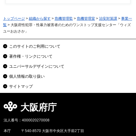
トップページ
>
組織から探す
>
危機管理監
>
危機管理室
>
治安対策課
>
事業一
覧
> 大阪府性犯罪・性暴力被害者のためのワンストップ支援センター「ウィズ
ユーおおさか」
このサイトのご利用について
著作権・リンクについて
ユニバーサルデザインについて
個人情報の取り扱い
サイトマップ
大阪府庁
法人番号：4000020270008
本庁
〒540-8570 大阪市中央区大手前2丁目