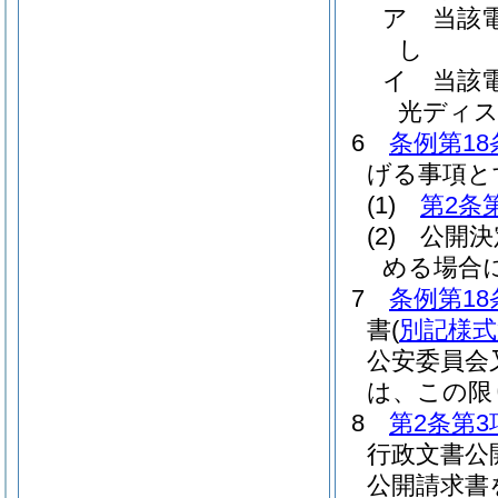
ア
当該
し
イ
当該
光ディ
6
条例第18
げる事項と
(1)
第2条
(2)
公開決
める場合
7
条例第18
書
(
別記様式
公安委員会
は、この限
8
第2条第3
行政文書公
公開請求書