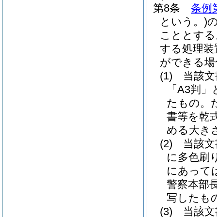
第8条
条例
という。)
こととする
する処理装
ができる場
(1)
当該文
「A3判」
たもの。
書等を乾
める大き
(2)
当該文
に多色刷
にあって
警察本部
写したも
(3)
当該文