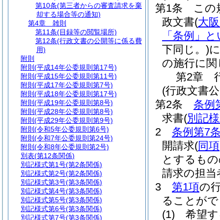
第10条
(第三者からの審査請求を棄
第1条
この
却する場合等の通知)
政文書
(
大阪
第4章
雑則
第11条
(目録等の閲覧場所)
「条例」と
第12条
(行政文書の公開等に係る費
下同じ。)
用)
附則
の施行に関
附則
(平成14年公委規則第17号)
第2章
附則
(平成15年公委規則第11号)
附則
(平成17年公委規則第7号)
(行政文書
附則
(平成18年公委規則第17号)
第2条
条例
附則
(平成19年公委規則第8号)
附則
(平成28年公委規則第8号)
求書
(
別記様
附則
(平成29年公委規則第9号)
附則
(令和5年公委規則第6号)
2
条例第7条
附則
(令和7年公委規則第24号)
開請求
(
同項
附則
(令和8年公委規則第2号)
別表
(第12条関係)
とするもの
別記様式第1号
(第2条関係)
請求の担当
別記様式第2号
(第2条関係)
別記様式第3号
(第3条関係)
3
第1項
の
別記様式第4号
(第3条関係)
ることがで
別記様式第5号
(第3条関係)
別記様式第6号
(第3条関係)
(1)
希望す
別記様式第7号
(第3条関係)