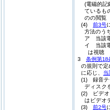
(電磁的
ているも
のの閲覧
(4)
前3号
方法のう
ア
当該
イ
当該
は視聴
3
条例第18
の規則で定
に応じ、
当
(1)
録音テ
ディスク
(2)
ビデオ
はビデオ
(3)
前2号