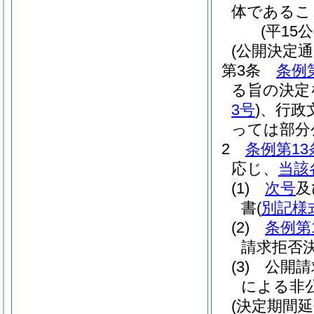
体であるこ
(平15
(公開決定通
第3条
条例
る旨の決定
3号
)
、行政
っては部分
2
条例第13
応じ、
当該
(1)
次号
及
書
(
別記様
(2)
条例第
請求拒否
(3)
公開請
による非
(決定期間延