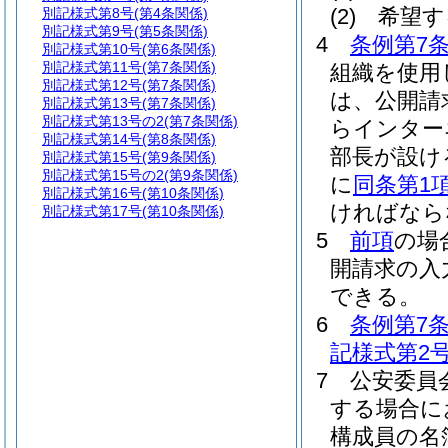
(2)
希望す
別記様式第8号
(第4条関係)
別記様式第9号
(第5条関係)
4
条例第7条
別記様式第10号
(第6条関係)
別記様式第11号
(第7条関係)
組織を使用
別記様式第12号
(第7条関係)
は、公開請
別記様式第13号
(第7条関係)
別記様式第13号の2
(第7条関係)
らインター
別記様式第14号
(第8条関係)
部長が設け
別記様式第15号
(第9条関係)
別記様式第15号の2
(第9条関係)
に
同条第1
別記様式第16号
(第10条関係)
ければなら
別記様式第17号
(第10条関係)
5
前項
の場
開請求の入
できる。
6
条例第7条
記様式第2
7
公安委員
する場合に
構成員の名