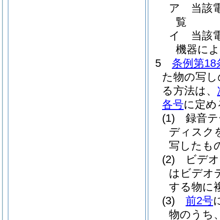
ア
当該
覧
イ
当該
機器によ
5
条例第18
た物の写し
る方法は、
各号
に定め
(1)
録音テ
ディスク
写したも
(2)
ビデオ
はビデオ
する物に
(3)
前2号
物のうち