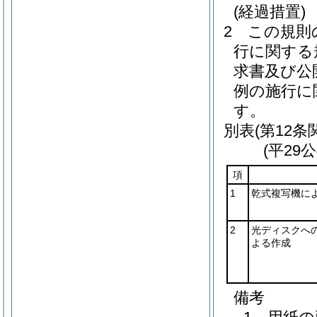
(経過措置)
2
この規則
行に関する
求書及び公
例の施行に
す。
別表
(第12条
(平29
項
1
乾式複写機に
2
光ディスクへ
よる作成
備考