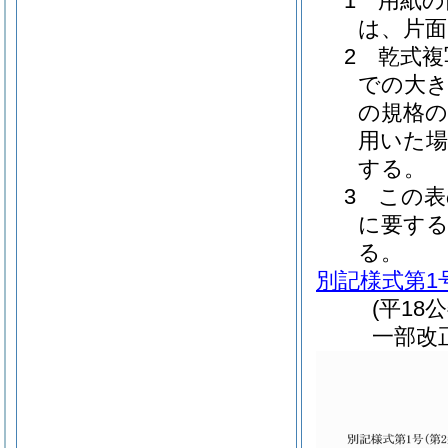
1 用紙
は、片面
2 乾式
での大
の規格の
用いた
する。
3 この
に要する
る。
別記様式第1
(平18
一部改