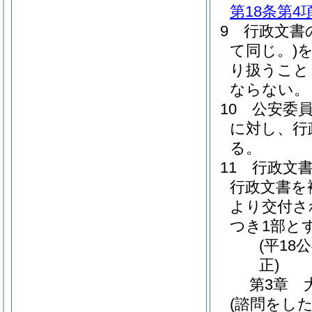
第18条第4
9
行政文書
て同じ。)
り扱うこと
ならない。
10
公安委
に対し、行
る。
11
行政文
行政文書を
より交付さ
つき1部と
(平18
正)
第3章
(諮問をした