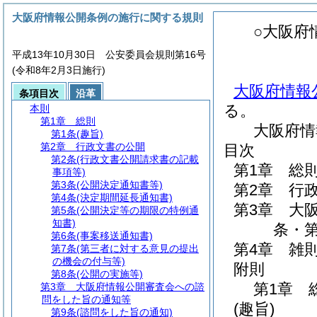
大阪府情報公開条例の施行に関する規則
○大阪府
平成13年10月30日 公安委員会規則第16号
(令和8年2月3日施行)
大阪府情報
条項目次
沿革
る。
本則
第1章
総則
大阪府情
第1条
(趣旨)
第2章
行政文書の公開
目次
第2条
(行政文書公開請求書の記載
第1章
総
事項等)
第3条
(公開決定通知書等)
第2章
行
第4条
(決定期間延長通知書)
第3章
大
第5条
(公開決定等の期限の特例通
知書)
条・第
第6条
(事案移送通知書)
第4章
雑
第7条
(第三者に対する意見の提出
の機会の付与等)
附則
第8条
(公開の実施等)
第1章
第3章
大阪府情報公開審査会への諮
問をした旨の通知等
(趣旨)
第9条
(諮問をした旨の通知)