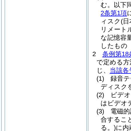
む。以下同
2条第1項
ィスク
(
リメート
な記憶容量
したもの
2
条例第18
で定める方
じ、
当該各
(1)
録音テ
ディスク
(2)
ビデオ
はビデオ
(3)
電磁的
合するこ
る。)
に内