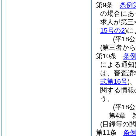
第9条
条例
の場合にあ
求人が第三
15号の2
)
に
(平18
(第三者か
第10条
条例
による通知
は、審査請
式第16号
)
関する情報
う。
(平18
第4章
(目録等の閲
第11条
条例