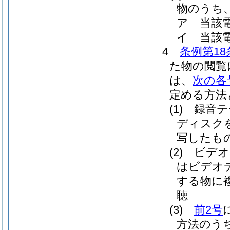
物のうち
ア
当該
イ
当該
4
条例第18
た物の閲覧
は、
次の各
定める方法
(1)
録音テ
ディスク
写したも
(2)
ビデオ
はビデオ
する物に
聴
(3)
前2号
方法のう