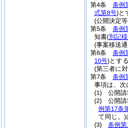
第4条
条例
式第8号
)
と
(公開決定
第5条
条例
知書
(
別記様
(事案移送通
第6条
条例
10号
)
とす
(第三者に
第7条
条例
事項は、次
(1)
公開請
(2)
公開請
例第17条
て同じ。)
(3)
条例第