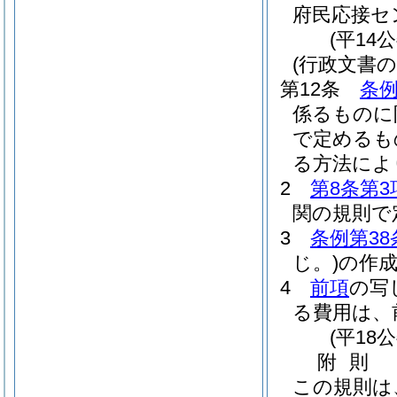
府民応接セ
(平14
(行政文書
第12条
条例
係るものに
で定めるも
る方法によ
2
第8条第3
関の規則で
3
条例第38
じ。)
の作
4
前項
の写
る費用は、
(平18
附
則
この規則は