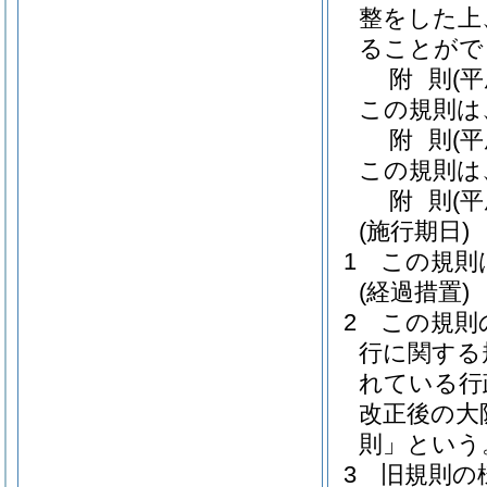
整をした上
ることがで
附
則
(
この規則は
附
則
(
この規則は
附
則
(
(施行期日)
1
この規則
(経過措置)
2
この規則
行に関する
れている行
改正後の大
則」という
3
旧規則の