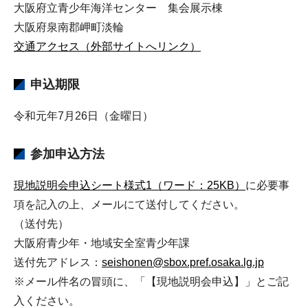
大阪府立青少年海洋センター 集会展示棟
大阪府泉南郡岬町淡輪
交通アクセス（外部サイトへリンク）
申込期限
令和元年7月26日（金曜日）
参加申込方法
現地説明会申込シート様式1（ワード：25KB）
に必要事
項を記入の上、メールにて送付してください。
（送付先）
大阪府青少年・地域安全室青少年課
送付先アドレス：
seishonen@sbox.pref.osaka.lg.jp
※メール件名の冒頭に、「【現地説明会申込】」とご記
入ください。