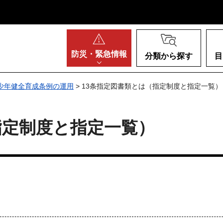
阪府
防災・
緊急情報
分類から探す
目
少年健全育成条例の運用
> 13条指定図書類とは（指定制度と指定一覧）
指定制度と指定一覧）