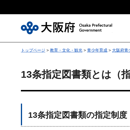
大
トップページ
>
教育・文化・観光
>
青少年育成
>
大阪府青
13条指定図書類とは（
13条指定図書類の指定制度