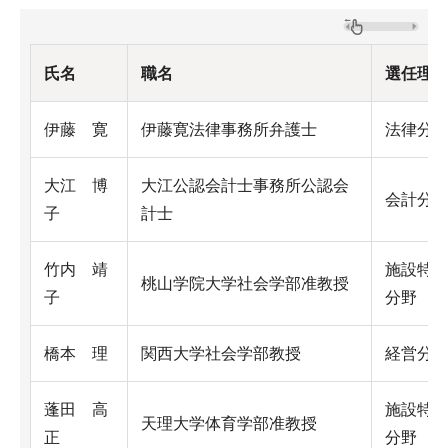
氏名
職名
選任理
伊藤 寛
伊藤寛法律事務所弁護士
法律分
大江 博
大江公認会計士事務所公認会
会計分
子
計士
竹内 靖
施設特
桃山学院大学社会学部准教授
子
分野
橋本 理
関西大学社会学部教授
経営分
蓬田 高
施設特
天理大学体育学部准教授
正
分野