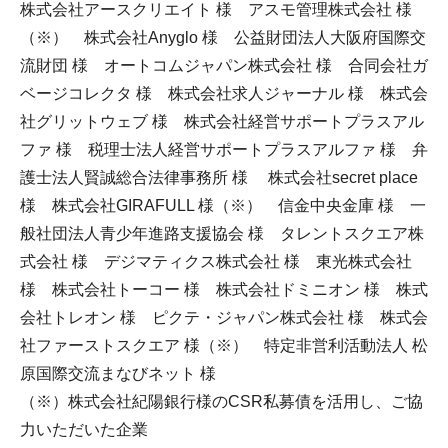
株式会社アースクリエイト 様 アスモ管理株式会社 様
（※） 株式会社Anyglo 様 公益財団法人大阪府国際交
流財団 様 オートコムジャパン株式会社 様 合同会社ガ
ベージコレクタ 様 株式会社求人ジャーナル 様 株式会
社グリットウェブ 様 株式会社経営サポートプラスアル
ファ 様 税理士法人経営サポートプラスアルファ 様 弁
護士法人賢誠総合法律事務所 様 株式会社secret place
様 株式会社GIRAFULL 様（※） 信金中央金庫 様 一
般社団法人青少年進路支援協会 様 タレントスクエア株
式会社 様 デジマティクス株式会社 様 東光株式会社
様 株式会社トーコー 様 株式会社ドミニオン 様 株式
会社トレオン 様 ピクテ・ジャパン株式会社 様 株式会
社ファーストスクエア 様（※） 特定非営利活動法人 松
原国際交流まなびネット 様
（※）株式会社紀陽銀行様のCSR私募債を活用し、ご協
力いただいた企業