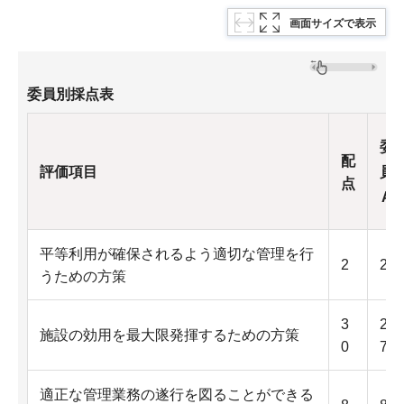
画面サイズで表示
委員別採点表
委
配
評価項目
員
点
A
平等利用が確保されるよう適切な管理を行
2
2
うための方策
3
2
施設の効用を最大限発揮するための方策
0
7
適正な管理業務の遂行を図ることができる