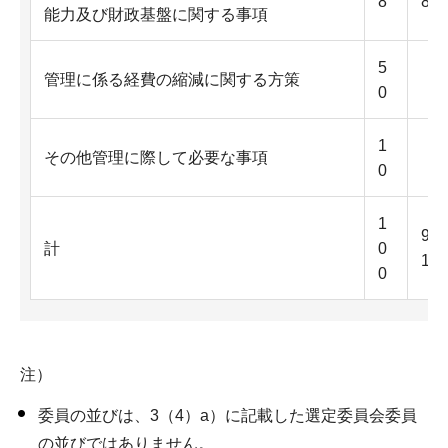
8
8
能力及び財政基盤に関する事項
5
管理に係る経費の縮減に関する方策
5
0
1
その他管理に際して必要な事項
4
0
1
9
計
0
1
0
注）
委員の並びは、3（4）a）に記載した選定委員会委員
の並びではありません。