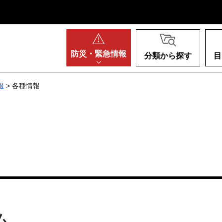
阪府
防災・
緊急情報
分類から探す
目
報
> 各種情報
ム