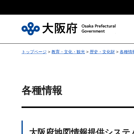
大
トップページ
>
教育・文化・観光
>
歴史・文化財
>
各種情
各種情報
大阪府地図情報提供システ