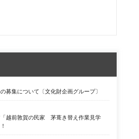
）の募集について〔文化財企画グループ〕
館「越前敦賀の民家 茅葺き替え作業見学
！！