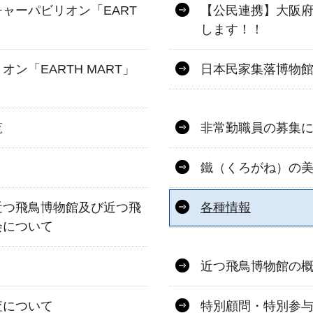
ャーパビリオン「EART
【公民連携】大阪
します！！
ン「EARTH MART」
日本民家集落博物
覧
非常勤職員の募集
鐵（くろがね）の美
近つ飛鳥博物館及び近つ飛
各種情報
会について
近つ飛鳥博物館の
査について
特別顧問・特別参