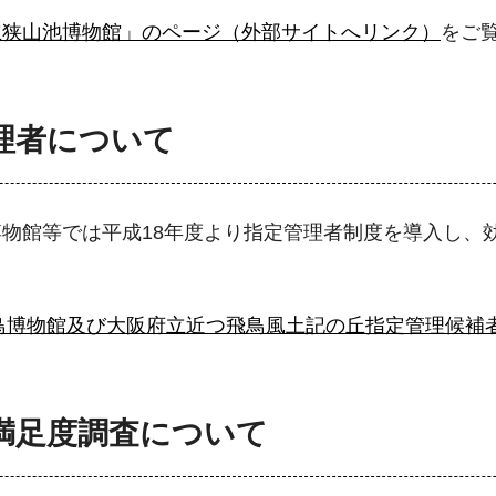
立狭山池博物館」のページ（外部サイトへリンク）
をご
理者について
物館等では平成18年度より指定管理者制度を導入し、
鳥博物館及び大阪府立近つ飛鳥風土記の丘指定管理候補
満足度調査について