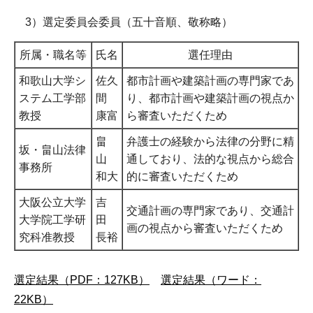
3）選定委員会委員（五十音順、敬称略）
所属・職名等
氏名
選任理由
和歌山大学シ
佐久
都市計画や建築計画の専門家であ
ステム工学部
間
り、都市計画や建築計画の視点か
教授
康富
ら審査いただくため
畠
弁護士の経験から法律の分野に精
坂・畠山法律
山
通しており、法的な視点から総合
事務所
和大
的に審査いただくため
大阪公立大学
吉
交通計画の専門家であり、交通計
大学院工学研
田
画の視点から審査いただくため
究科准教授
長裕
選定結果（PDF：127KB）
選定結果（ワード：
22KB）