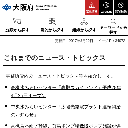
大阪府
緊急情報
Language
閲覧補助
キーワードから
分類から探す
目的から探す
組織から探す
探す
更新日：2017年3月30日
ページID：34972
これまでのニュース・トピックス
事務所管内のニュース・トピックス等を紹介します。
高槻水みらいセンター「高槻スカイランド」平成28年
4月25日オープン
中央水みらいセンター「太陽光発電プラント運転開始
のお知らせ」
高槻島本雨水幹線、前島ポンプ場低段ポンプ施設が供