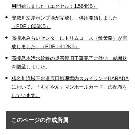
用開始しました（エクセル：1,564KB）
安威川左岸ポンプ場が完成し、供用開始しました
（PDF：806KB）
高槻水みらいセンターにトリムコース（散策路）が完
成しました。（PDF：412KB）
高槻島本汚水幹線の災害復旧工事完了に伴い、感謝状
を贈呈しました。
猪名川流域下水道原田処理場内スカイランドHARADA
において、「もずやん」マンホールカード」の配布を
しています。
このページの作成所属