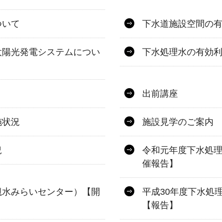
ついて
下水道施設空間の
太陽光発電システムについ
下水処理水の有効
出前講座
施状況
施設見学のご案内
況
令和元年度下水処
催報告】
槻水みらいセンター）【開
平成30年度下水処
【報告】