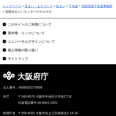
トップページ
>
住まい・まちづくり
>
住まい
>
下水道
>
北部流域下水道事務所
> 高槻水みらいセンターのカルガモ
このサイトのご利用について
著作権・リンクについて
ユニバーサルデザインについて
個人情報の取り扱い
サイトマップ
大阪府庁
法人番号：4000020270008
本庁
〒540-8570 大阪市中央区大手前2丁目
代表電話番号 06-6941-0351
咲洲庁舎
〒559-8555 大阪市住之江区南港北1-14-16