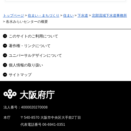
トップページ
>
住まい・まちづくり
>
住まい
>
下水道
>
北部流域下水道事務所
> 各水みらいセンターの概要
このサイトのご利用について
著作権・リンクについて
ユニバーサルデザインについて
個人情報の取り扱い
サイトマップ
大阪府庁
法人番号：4000020270008
本庁
〒540-8570 大阪市中央区大手前2丁目
代表電話番号 06-6941-0351