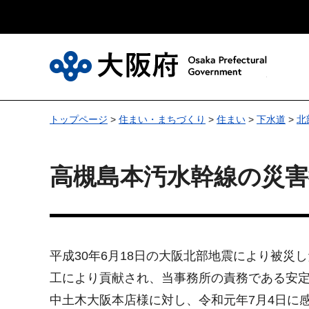
大
トップページ
>
住まい・まちづくり
>
住まい
>
下水道
>
北
高槻島本汚水幹線の災
平成30年6月18日の大阪北部地震により被
工により貢献され、当事務所の責務である安
中土木大阪本店様に対し、令和元年7月4日に