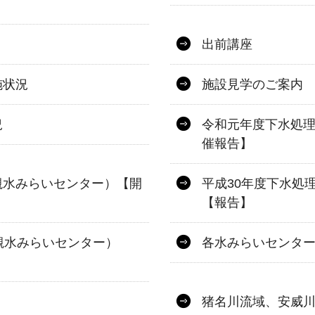
出前講座
施状況
施設見学のご案内
況
令和元年度下水処
催報告】
槻水みらいセンター）【開
平成30年度下水処
【報告】
槻水みらいセンター）
各水みらいセンタ
猪名川流域、安威