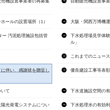
販売機設置事業者の再募集
自動販売機設置事業
ホールの設置場所（1）
大阪・関西万博機運
ター 汚泥処理施設包括管
下水処理場見学体験
ル」
これまでのニュー
了に伴い、感謝状を贈呈し
優良建設工事等表
ついて
下水道施設空間の
太陽光発電システムについ
下水処理水の有効